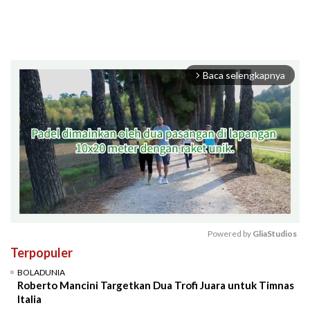
Baca selengkapnya
arrow_forward_ios
Powered by 
GliaStudios
Terpopuler
Mute
BOLADUNIA
Roberto Mancini Targetkan Dua Trofi Juara untuk Timnas
Italia