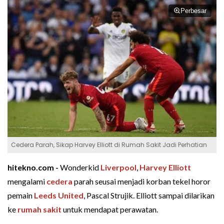
Perbesar
Cedera Parah, Sikap Harvey Elliott di Rumah Sakit Jadi Perhatian
hitekno.com -
Wonderkid
Liverpool
,
Harvey Elliott
mengalami
cedera
parah seusai menjadi korban tekel horor
pemain
Leeds United
, Pascal Strujik. Elliott sampai dilarikan
ke
rumah sakit
untuk mendapat perawatan.