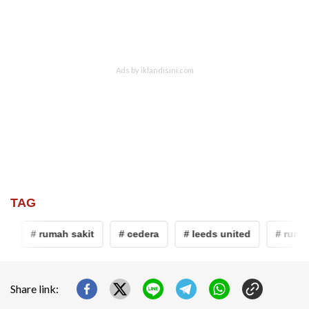
TAG
# rumah sakit
# cedera
# leeds united
# rumah s
Share link: