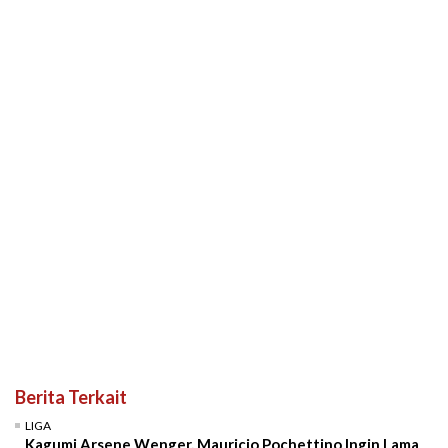
Berita Terkait
LIGA
Kagumi Arsene Wenger, Mauricio Pochettino Ingin Lama