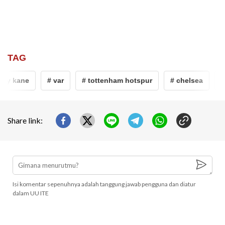
TAG
ry kane
# var
# tottenham hotspur
# chelsea
# p
Share link:
Isi komentar sepenuhnya adalah tanggung jawab pengguna dan diatur
dalam UU ITE