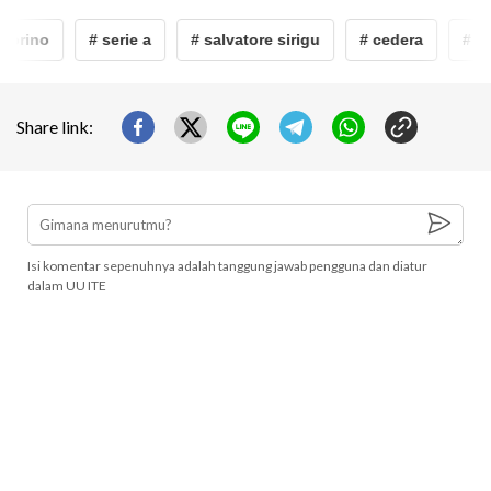
orino
# serie a
# salvatore sirigu
# cedera
# cri
Share link:
Isi komentar sepenuhnya adalah tanggung jawab pengguna dan diatur
dalam UU ITE