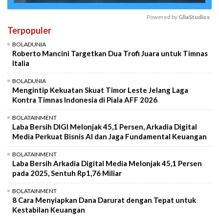
Powered by 
GliaStudios
Terpopuler
Mute
BOLADUNIA
Roberto Mancini Targetkan Dua Trofi Juara untuk Timnas
Italia
BOLADUNIA
Mengintip Kekuatan Skuat Timor Leste Jelang Laga
Kontra Timnas Indonesia di Piala AFF 2026
BOLATAINMENT
Laba Bersih DIGI Melonjak 45,1 Persen, Arkadia Digital
Media Perkuat Bisnis AI dan Jaga Fundamental Keuangan
BOLATAINMENT
Laba Bersih Arkadia Digital Media Melonjak 45,1 Persen
pada 2025, Sentuh Rp1,76 Miliar
BOLATAINMENT
8 Cara Menyiapkan Dana Darurat dengan Tepat untuk
Kestabilan Keuangan