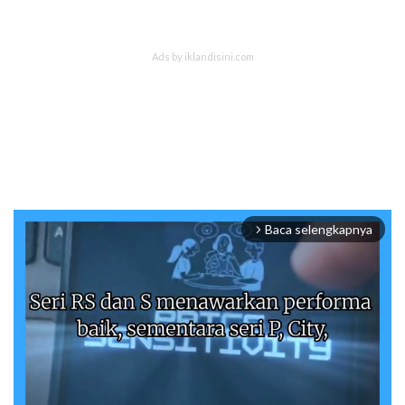
Baca selengkapnya
arrow_forward_ios