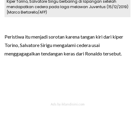
Kiper Torino, Salvatore Sirigu berbaring di lapangan setelah
mendapatkan cedera pada laga melawan Juventus (15/12/2019)
[Marco Bertorello/AFP)
Peristiwa itu menjadi sorotan karena tangan kiri dari kiper
Torino, Salvatore Sirigu mengalami cedera usai
menggagagalkan tendangan keras dari Ronaldo tersebut.