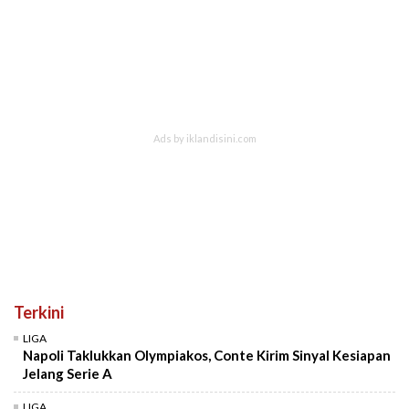
Terkini
LIGA
Napoli Taklukkan Olympiakos, Conte Kirim Sinyal Kesiapan
Jelang Serie A
LIGA