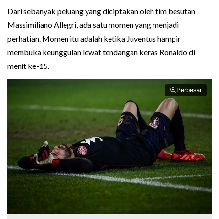
Dari sebanyak peluang yang diciptakan oleh tim besutan
Massimiliano Allegri, ada satu momen yang menjadi
perhatian. Momen itu adalah ketika Juventus hampir
membuka keunggulan lewat tendangan keras Ronaldo di
menit ke-15.
Perbesar