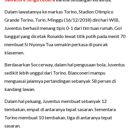
Dalam lawatannya ke markas Torino, Stadion Olimpico
Grande Torino, Turin, Minggu (16/12/2018) dini hari WIB,
Juventus berhasil menang tipis 0-1 dari tim tuan rumah. Gol
tunggal yang dicetak Ronaldo lewat titik putih pada menit 70
membuat Si Nyonya Tua semakin perkasa di puncak
klasemen.
Berdasarkan Soccerway, dalam hal pengusaan bola, Juventus
sedikit lebih unggul dari Torino. Bianconeri mampu
menguasai jalannya pertandingan sebanyak 58 persen di
kandang lawan.
Dalam hal peluang, Juventus membuat sebanyak 12
tembakan, empat di antaranya tepat sasaran. Sementara
Torino membuat 10 tembakan, tiga di antaranya tepat
sasaran.