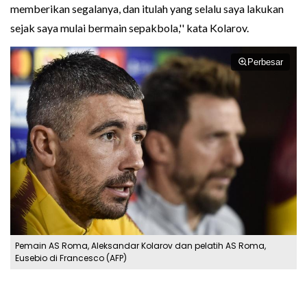
memberikan segalanya, dan itulah yang selalu saya lakukan
sejak saya mulai bermain sepakbola,'' kata Kolarov.
Perbesar
Pemain AS Roma, Aleksandar Kolarov dan pelatih AS Roma,
Eusebio di Francesco (AFP)