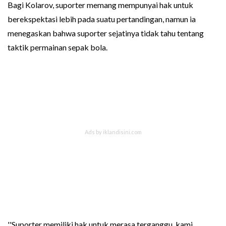
Bagi Kolarov, suporter memang mempunyai hak untuk
berekspektasi lebih pada suatu pertandingan, namun ia
menegaskan bahwa suporter sejatinya tidak tahu tentang
taktik permainan sepak bola.
''Suporter memiliki hak untuk merasa terganggu, kami