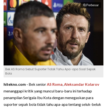
Perbesar
Bek AS Roma Sebut Suporter Tidak Tahu Apa-apa Soal Sepak
Bola
hitekno.com -
Bek senior
AS Roma
,
Aleksandar Kolarov
menanggapi kritik yang muncul baru-baru ini terhadap
penampilan Serigala Ibu Kota dengan menegaskan para
suporter sepak bola tidak tahu apa-apa tentang seluk-beluk