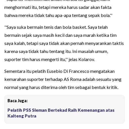
menghormati itu, tetapi mereka harus sadar akan fakta
bahwa mereka tidak tahu apa-apa tentang sepak bola.''
''Saya suka bermain tenis dan bola basket. Saya telah
bermain sejak saya masih kecil dan saya marah ketika tim
saya kalah, tetapi saya tidak akan pernah menyarankan taktis
karena saya tidak tahu tentang itu. Ini masalah umum,
suporter tim harus mengerti itu,'' jelas Kolarov.
Sementara itu pelatih Eusebio Di Francesco mengatakan
kemarahan suporter terhadap AS Roma adalah sesuatu yang
normal yang harus diterima oleh tim sebagai bentuk kritik.
Baca Juga:
Pelatih PSS Sleman Bertekad Raih Kemenangan atas
Kalteng Putra