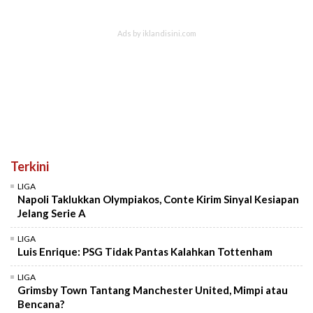
Terkini
LIGA
Napoli Taklukkan Olympiakos, Conte Kirim Sinyal Kesiapan
Jelang Serie A
LIGA
Luis Enrique: PSG Tidak Pantas Kalahkan Tottenham
LIGA
Grimsby Town Tantang Manchester United, Mimpi atau
Bencana?