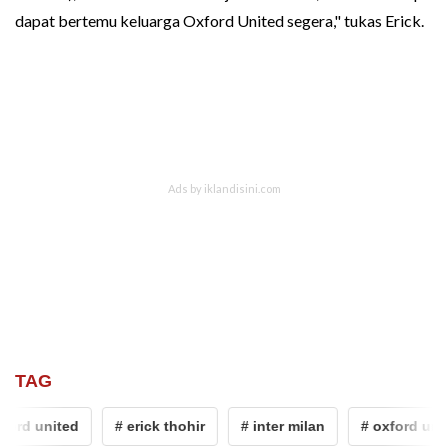
dapat bertemu keluarga Oxford United segera," tukas Erick.
TAG
ford united
# erick thohir
# inter milan
# oxford unit