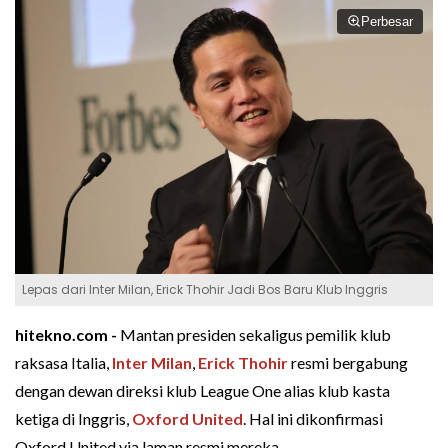
Perbesar
Lepas dari Inter Milan, Erick Thohir Jadi Bos Baru Klub Inggris
hitekno.com -
Mantan presiden sekaligus pemilik klub
raksasa Italia,
Inter Milan
,
Erick Thohir
resmi bergabung
dengan dewan direksi klub League One alias klub kasta
ketiga di Inggris,
Oxford United
. Hal ini dikonfirmasi
Oxford United via laman resmi mereka.