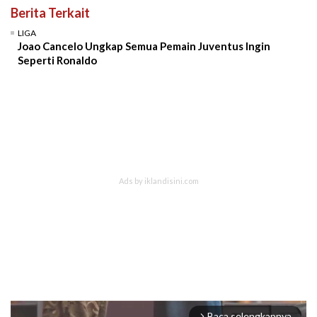
Berita Terkait
LIGA
Joao Cancelo Ungkap Semua Pemain Juventus Ingin
Seperti Ronaldo
Baca selengkapnya
arrow_forward_ios