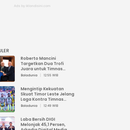
ULER
Roberto Mancini
Targetkan Dua Trofi
Juara untuk Timnas
Italia
Boladunia
12:55 WIB
Mengintip Kekuatan
Skuat Timor Leste Jelang
Laga Kontra Timnas
Indonesia di Piala AFF
Boladunia
12:49 WIB
2026
Laba Bersih DIGI
Melonjak 45,1 Persen,
Arkadia Digital Media