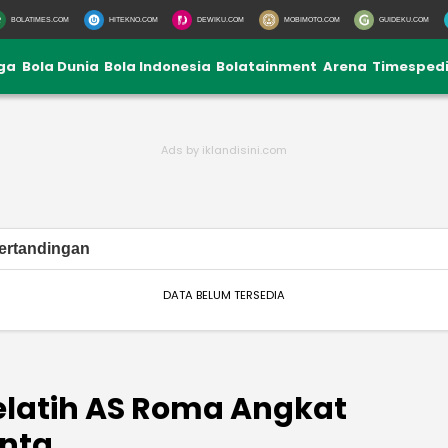
BOLATIMES.COM
HITEKNO.COM
DEWIKU.COM
MOBIMOTO.COM
GUIDEKU.COM
iga
Bola Dunia
Bola Indonesia
Bolatainment
Arena
Timesped
ertandingan
DATA BELUM TERSEDIA
elatih AS Roma Angkat
anta