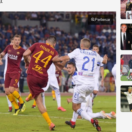
3.
Perbesar