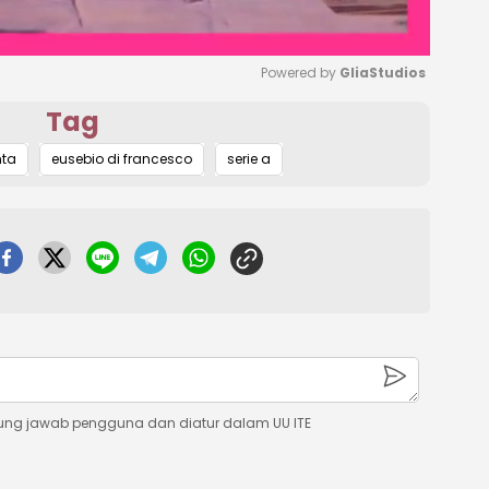
Powered by 
GliaStudios
Tag
Mute
nta
eusebio di francesco
serie a
ung jawab pengguna dan diatur dalam UU ITE