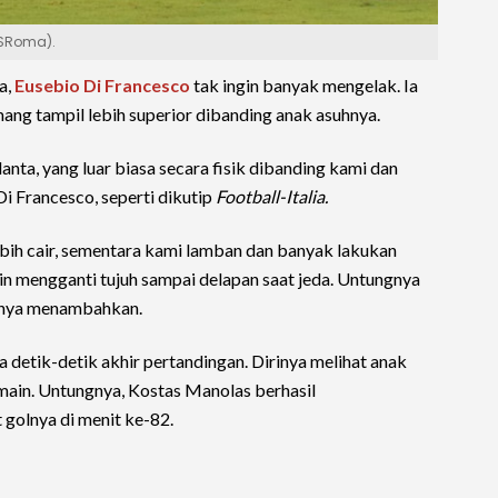
ASRoma).
a,
Eusebio Di Francesco
tak ingin banyak mengelak. Ia
ng tampil lebih superior dibanding anak asuhnya.
anta, yang luar biasa secara fisik dibanding kami dan
 Di Francesco, seperti dikutip
Football-Italia.
ebih cair, sementara kami lamban dan banyak lakukan
gin mengganti tujuh sampai delapan saat jeda. Untungnya
urnya menambahkan.
 detik-detik akhir pertandingan. Dirinya melihat anak
rmain. Untungnya, Kostas Manolas berhasil
golnya di menit ke-82.