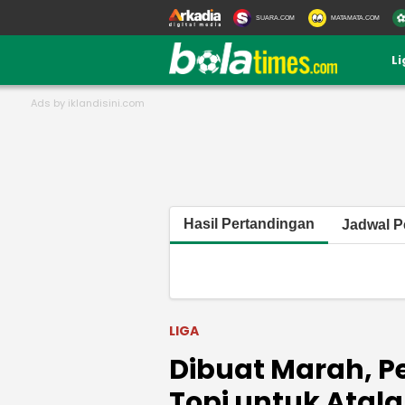
SUARA.COM
MATAMATA.COM
L
Hasil Pertandingan
Jadwal P
LIGA
Dibuat Marah, P
Topi untuk Atal