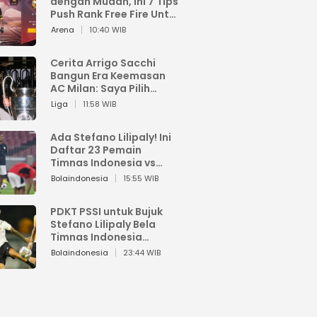
dengan Mudah, Ini 7 Tips
Push Rank Free Fire Untuk
Pemula
Arena
10:40 WIB
Cerita Arrigo Sacchi
Bangun Era Keemasan
AC Milan: Saya Pilih
Pemain dari Isi Otaknya
Liga
11:58 WIB
Ada Stefano Lilipaly! Ini
Daftar 23 Pemain
Timnas Indonesia vs
China
Bolaindonesia
15:55 WIB
PDKT PSSI untuk Bujuk
Stefano Lilipaly Bela
Timnas Indonesia
Berakhir Berantakan
Bolaindonesia
23:44 WIB