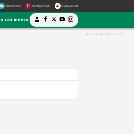
HIMEDIK.COM
IKLANDISINI.COM
SERBADA.COM
ia
Gol
Indeks