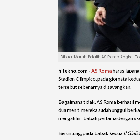
Dibuat Marah, Pelatih AS Roma Angkat To
hitekno.com -
AS Roma
harus lapang
Stadion Olimpico, pada giornata kedua 
tersebut sebenarnya disayangkan.
Bagaimana tidak, AS Roma berhasil me
dua menit, mereka sudah unggul berka
mengakhiri babak pertama dengan sko
Beruntung, pada babak kedua
Il Giall