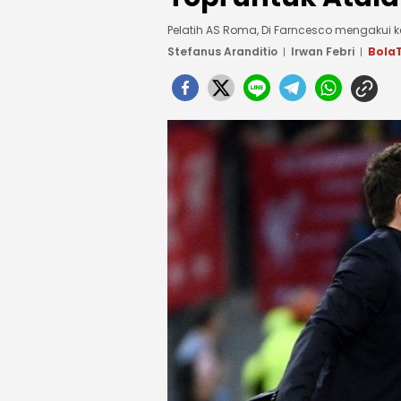
Pelatih AS Roma, Di Farncesco mengakui 
Stefanus Aranditio
Irwan Febri
Bola