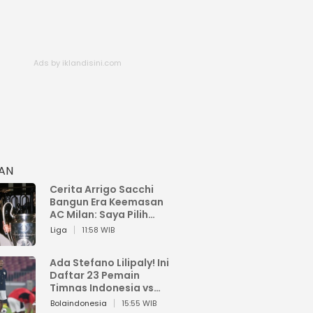
HAN
Cerita Arrigo Sacchi
Bangun Era Keemasan
AC Milan: Saya Pilih
Pemain dari Isi Otaknya
Liga
11:58 WIB
Ada Stefano Lilipaly! Ini
Daftar 23 Pemain
Timnas Indonesia vs
China
Bolaindonesia
15:55 WIB