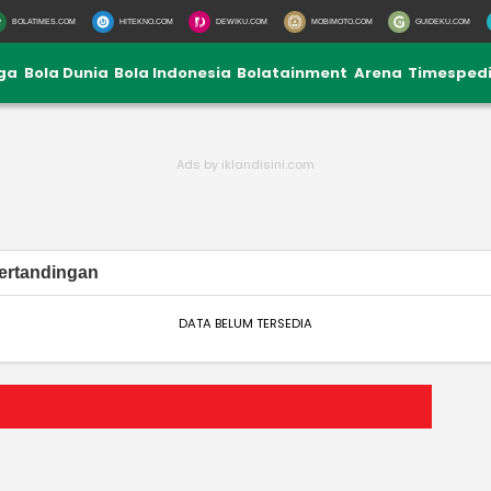
BOLATIMES.COM
HITEKNO.COM
DEWIKU.COM
MOBIMOTO.COM
GUIDEKU.COM
iga
Bola Dunia
Bola Indonesia
Bolatainment
Arena
Timesped
ertandingan
DATA BELUM TERSEDIA