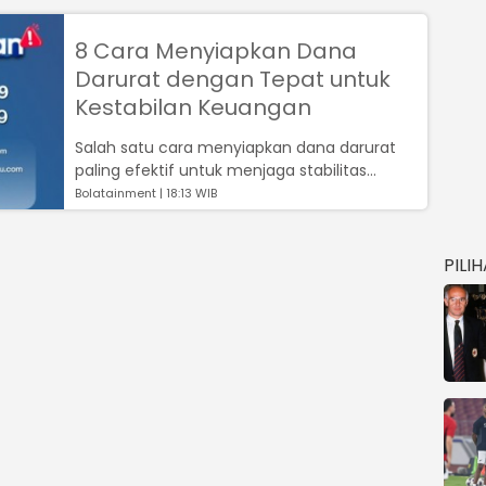
8 Cara Menyiapkan Dana
Darurat dengan Tepat untuk
Kestabilan Keuangan
Salah satu cara menyiapkan dana darurat
paling efektif untuk menjaga stabilitas
finansial adalah memiliki dana darurat y...
Bolatainment | 18:13 WIB
PILI