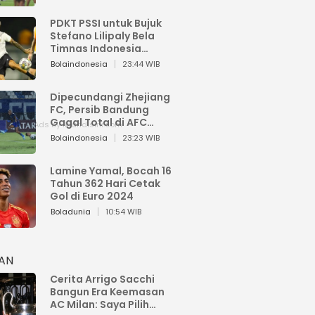
PDKT PSSI untuk Bujuk
Stefano Lilipaly Bela
Timnas Indonesia
Berakhir Berantakan
Bolaindonesia
23:44 WIB
Dipecundangi Zhejiang
FC, Persib Bandung
Gagal Total di AFC
Champions League Two
Bolaindonesia
23:23 WIB
Lamine Yamal, Bocah 16
Tahun 362 Hari Cetak
Gol di Euro 2024
Boladunia
10:54 WIB
HAN
Cerita Arrigo Sacchi
Bangun Era Keemasan
AC Milan: Saya Pilih