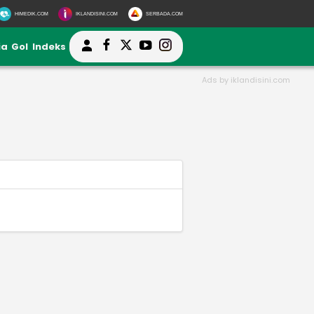
HIMEDIK.COM
IKLANDISINI.COM
SERBADA.COM
ia
Gol
Indeks