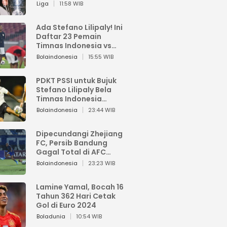
Pemain dari Isi Otaknya
Liga
11:58 WIB
Ada Stefano Lilipaly! Ini
Daftar 23 Pemain
Timnas Indonesia vs
China
Bolaindonesia
15:55 WIB
PDKT PSSI untuk Bujuk
Stefano Lilipaly Bela
Timnas Indonesia
Berakhir Berantakan
Bolaindonesia
23:44 WIB
Dipecundangi Zhejiang
FC, Persib Bandung
Gagal Total di AFC
Champions League Two
Bolaindonesia
23:23 WIB
Lamine Yamal, Bocah 16
Tahun 362 Hari Cetak
Gol di Euro 2024
Boladunia
10:54 WIB