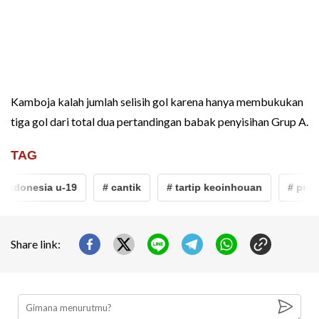
Kamboja kalah jumlah selisih gol karena hanya membukukan
tiga gol dari total dua pertandingan babak penyisihan Grup A.
TAG
ndonesia u-19
# cantik
# tartip keoinhouan
# profil 
Share link: