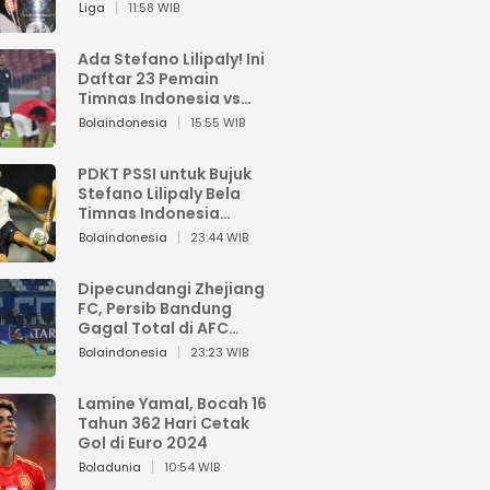
Pemain dari Isi Otaknya
Liga
11:58 WIB
Ada Stefano Lilipaly! Ini
Daftar 23 Pemain
Timnas Indonesia vs
China
Bolaindonesia
15:55 WIB
PDKT PSSI untuk Bujuk
Stefano Lilipaly Bela
Timnas Indonesia
Berakhir Berantakan
Bolaindonesia
23:44 WIB
Dipecundangi Zhejiang
FC, Persib Bandung
Gagal Total di AFC
Champions League Two
Bolaindonesia
23:23 WIB
Lamine Yamal, Bocah 16
Tahun 362 Hari Cetak
Gol di Euro 2024
Boladunia
10:54 WIB