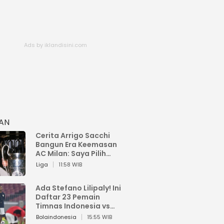
HAN
Cerita Arrigo Sacchi
Bangun Era Keemasan
AC Milan: Saya Pilih
Pemain dari Isi Otaknya
Liga
11:58 WIB
Ada Stefano Lilipaly! Ini
Daftar 23 Pemain
Timnas Indonesia vs
China
Bolaindonesia
15:55 WIB