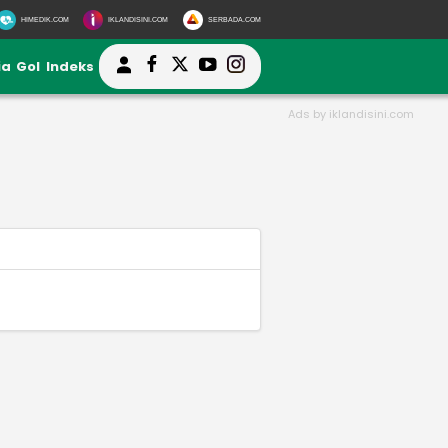
HIMEDIK.COM
IKLANDISINI.COM
SERBADA.COM
ia
Gol
Indeks