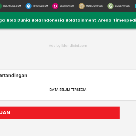
BOLATIMES.COM
HITEKNO.COM
DEWIKU.COM
MOBIMOTO.COM
GUIDEKU.COM
iga
Bola Dunia
Bola Indonesia
Bolatainment
Arena
Timesped
ertandingan
DATA BELUM TERSEDIA
OUAN