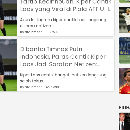
Tartip Keoinhouan, Kiper Cantik
Laos yang Viral di Piala AFF U-19
Putri 2023
Akun Instagram kiper cantik Laos langsung
diserbu netizen...
Bolatainment | 15:12 WIB
Dibantai Timnas Putri
Indonesia, Paras Cantik Kiper
Laos Jadi Sorotan Netizen:
Gapapa, Bolanya yang Salah!
Kiper Laos cantik banget, netizen langsung
salah fokus...
Bolatainment | 14:57 WIB
PILI