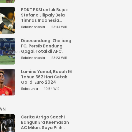
PDKT PSSI untuk Bujuk
Stefano Lilipaly Bela
Timnas Indonesia
Berakhir Berantakan
Bolaindonesia
23:44 WIB
Dipecundangi Zhejiang
FC, Persib Bandung
Gagal Total di AFC
Champions League Two
Bolaindonesia
23:23 WIB
Lamine Yamal, Bocah 16
Tahun 362 Hari Cetak
Gol di Euro 2024
Boladunia
10:54 WIB
HAN
Cerita Arrigo Sacchi
Bangun Era Keemasan
AC Milan: Saya Pilih