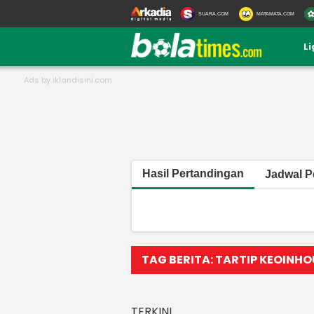
SUARA.COM
MATAMATA.COM
L
Hasil Pertandingan
Jadwal P
TAG BERITA: TARTIP KEOINH
TERKINI