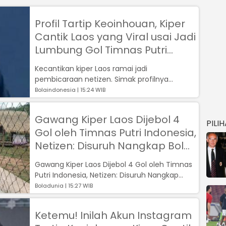
Profil Tartip Keoinhouan, Kiper
Cantik Laos yang Viral usai Jadi
Lumbung Gol Timnas Putri
Indonesia U-19
Kecantikan kiper Laos ramai jadi
pembicaraan netizen. Simak profilnya...
Bolaindonesia | 15:24 WIB
Gawang Kiper Laos Dijebol 4
PILI
Gol oleh Timnas Putri Indonesia,
Netizen: Disuruh Nangkap Bola,
Malah Nangkep Hati Warga
Gawang Kiper Laos Dijebol 4 Gol oleh Timnas
+62
Putri Indonesia, Netizen: Disuruh Nangkap
Bola, Malah Nangkep Hati Warga +62...
Boladunia | 15:27 WIB
Ketemu! Inilah Akun Instagram