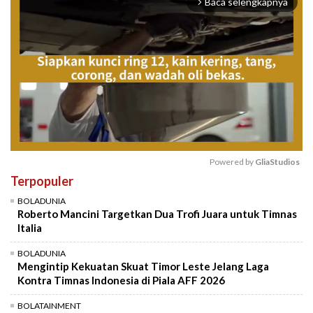
Baca selengkapnya
arrow_forward_ios
Powered by 
GliaStudios
Terpopuler
Mute
BOLADUNIA
Roberto Mancini Targetkan Dua Trofi Juara untuk Timnas
Italia
BOLADUNIA
Mengintip Kekuatan Skuat Timor Leste Jelang Laga
Kontra Timnas Indonesia di Piala AFF 2026
BOLATAINMENT