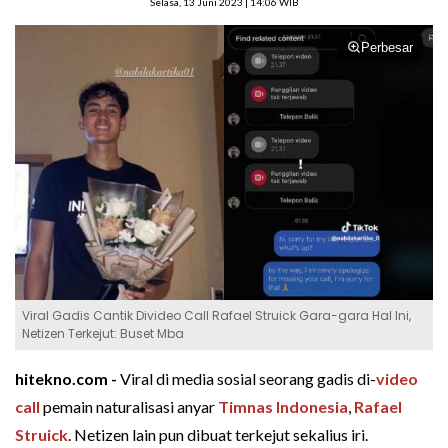
Selasa, 13 Juni 2023 | 14:06 WIB
Perbesar
Viral Gadis Cantik Divideo Call Rafael Struick Gara-gara Hal Ini,
Netizen Terkejut: Buset Mba
hitekno.com -
Viral di media sosial seorang gadis di-
video
call
pemain naturalisasi anyar
Timnas Indonesia
,
Rafael
Struick
. Netizen lain pun dibuat terkejut sekalius iri.