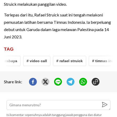
Struick melakukan panggilan video.
Terlepas dari itu, Rafael Struick saat ini tengah melakoni
pemusatan latihan bersama Timnas Indonesia. Ia berpeluang
debut untuk Garuda dalam laga melawan Palestina pada 14
Juni 2023.
TAG
urabaya
# video call
# rafael struick
# timnas indone
Share link:
Isi komentar sepenuhnya adalah tanggung jawab pengguna dan diatur