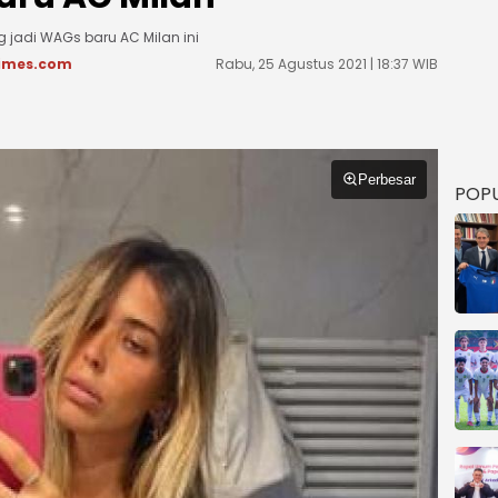
g jadi WAGs baru AC Milan ini
imes.com
Rabu, 25 Agustus 2021 | 18:37 WIB
Perbesar
POP