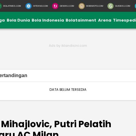
BOLATIMES.COM
HITEKNO.COM
DEWIKU.COM
MOBIMOTO.COM
GUIDEKU.COM
iga
Bola Dunia
Bola Indonesia
Bolatainment
Arena
Timesped
ertandingan
DATA BELUM TERSEDIA
 Mihajlovic, Putri Pelatih
aru AC Milan