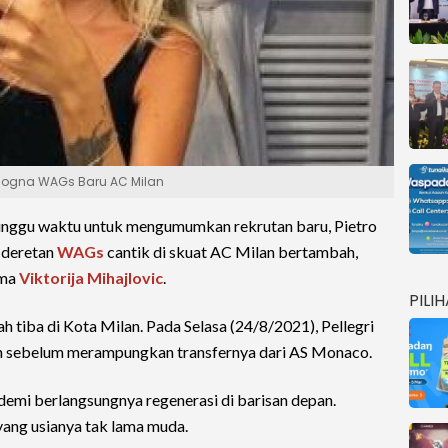
h Bologna WAGs Baru AC Milan
unggu waktu untuk mengumumkan rekrutan baru, Pietro
 deretan
WAGs
cantik di skuat AC Milan bertambah,
ama
Viktorija Mihajlovic
.
PILI
dah tiba di Kota Milan. Pada Selasa (24/8/2021), Pellegri
n sebelum merampungkan transfernya dari AS Monaco.
emi berlangsungnya regenerasi di barisan depan.
 yang usianya tak lama muda.