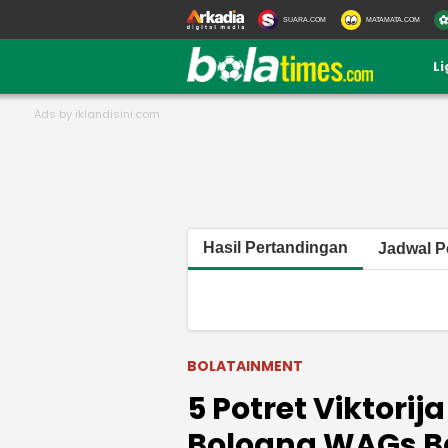
SUARA.COM
MATAMATA.COM
L
Hasil Pertandingan
Jadwal P
BOLATAINMENT
5 Potret Viktorija
Bologna WAGs B