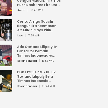
dengan Mudah, Ini 7 Tips
Push Rank Free Fire Untuk
Pemula
Arena
10:40 WIB
Cerita Arrigo Sacchi
Bangun Era Keemasan
AC Milan: Saya Pilih
Pemain dari Isi Otaknya
Liga
11:58 WIB
Ada Stefano Lilipaly! Ini
Daftar 23 Pemain
Timnas Indonesia vs
China
Bolaindonesia
15:55 WIB
PDKT PSSI untuk Bujuk
Stefano Lilipaly Bela
Timnas Indonesia
Berakhir Berantakan
Bolaindonesia
23:44 WIB