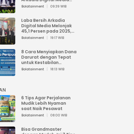
Perkuat Bisnis AI dan
Bolatainment
09:39 WIB
Jaga Fundamental
Keuangan
Laba Bersih Arkadia
Digital Media Melonjak
45,1 Persen pada 2025,
Sentuh Rp1,76 Miliar
Bolatainment
19:17 WIB
8 Cara Menyiapkan Dana
Darurat dengan Tepat
untuk Kestabilan
Keuangan
Bolatainment
18:13 WIB
HAN
6 Tips Agar Perjalanan
Mudik Lebih Nyaman
saat Naik Pesawat
Bolatainment
08:00 WIB
Bisa Grandmaster