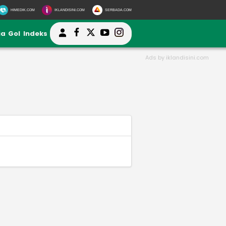
HIMEDIK.COM
IKLANDISINI.COM
SERBADA.COM
ia
Gol
Indeks