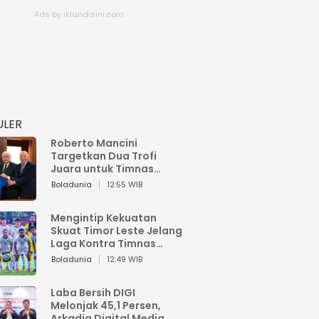
ULER
Roberto Mancini
Targetkan Dua Trofi
Juara untuk Timnas
Italia
Boladunia
12:55 WIB
Mengintip Kekuatan
Skuat Timor Leste Jelang
Laga Kontra Timnas
Indonesia di Piala AFF
Boladunia
12:49 WIB
2026
Laba Bersih DIGI
Melonjak 45,1 Persen,
Arkadia Digital Media