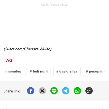
(Suara.com/Chandra Wulan)
TAG
mendes
# fedi nuril
# david silva
# pesepak bola
Share link: