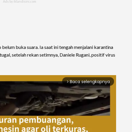
o belum buka suara. Ia saat ini tengah menjalani karantina
al, setelah rekan setimnya, Daniele Rugani, positif virus
Baca selengkapnya
arrow_forward_ios