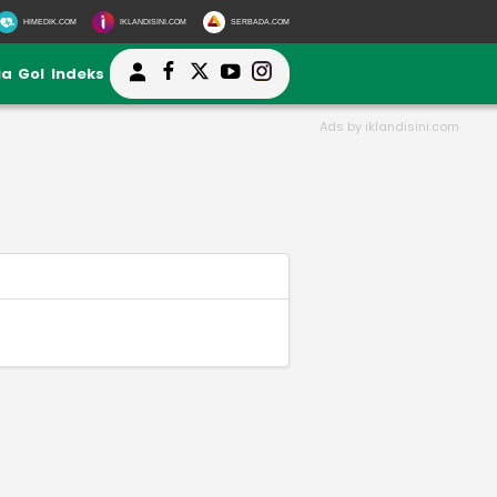
HIMEDIK.COM
IKLANDISINI.COM
SERBADA.COM
ia
Gol
Indeks