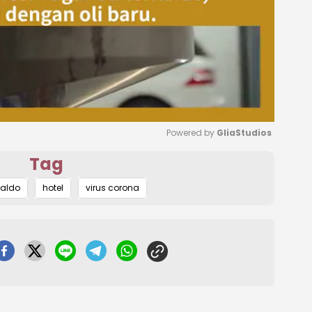
Powered by 
GliaStudios
Tag
Mute
naldo
hotel
virus corona