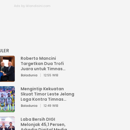
ULER
Roberto Mancini
Targetkan Dua Trofi
Juara untuk Timnas
Italia
Boladunia
12:55 WIB
Mengintip Kekuatan
Skuat Timor Leste Jelang
Laga Kontra Timnas
Indonesia di Piala AFF
Boladunia
12:49 WIB
2026
Laba Bersih DIGI
Melonjak 45,1 Persen,
Arkadia Digital Media