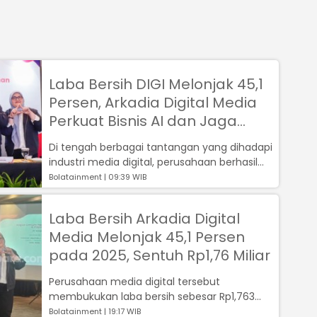
Laba Bersih DIGI Melonjak 45,1
Persen, Arkadia Digital Media
Perkuat Bisnis AI dan Jaga
Fundamental Keuangan
Di tengah berbagai tantangan yang dihadapi
industri media digital, perusahaan berhasil
membukukan laba bersih sebesar Rp...
Bolatainment | 09:39 WIB
Laba Bersih Arkadia Digital
Media Melonjak 45,1 Persen
pada 2025, Sentuh Rp1,76 Miliar
Perusahaan media digital tersebut
membukukan laba bersih sebesar Rp1,763
miliar atau meningkat 45,1 persen
Bolatainment | 19:17 WIB