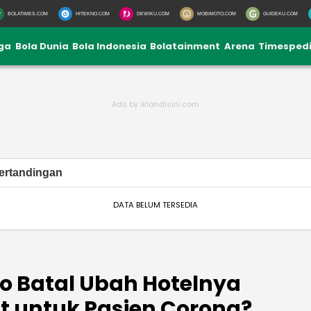
BOLATIMES.COM
HITEKNO.COM
DEWIKU.COM
MOBIMOTO.COM
GUIDEKU.COM
iga
Bola Dunia
Bola Indonesia
Bolatainment
Arena
Timesped
ertandingan
DATA BELUM TERSEDIA
do Batal Ubah Hotelnya
t untuk Pasien Corona?