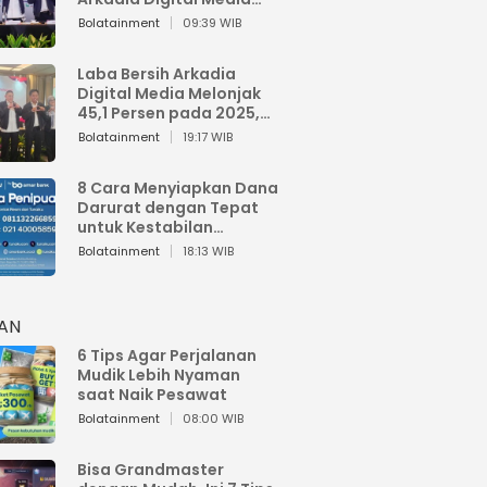
Perkuat Bisnis AI dan
Bolatainment
09:39 WIB
Jaga Fundamental
Keuangan
Laba Bersih Arkadia
Digital Media Melonjak
45,1 Persen pada 2025,
Sentuh Rp1,76 Miliar
Bolatainment
19:17 WIB
8 Cara Menyiapkan Dana
Darurat dengan Tepat
untuk Kestabilan
Keuangan
Bolatainment
18:13 WIB
HAN
6 Tips Agar Perjalanan
Mudik Lebih Nyaman
saat Naik Pesawat
Bolatainment
08:00 WIB
Bisa Grandmaster