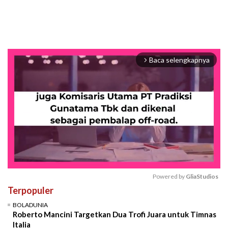
Baca selengkapnya
arrow_forward_ios
Powered by 
GliaStudios
Terpopuler
Mute
BOLADUNIA
Roberto Mancini Targetkan Dua Trofi Juara untuk Timnas
Italia