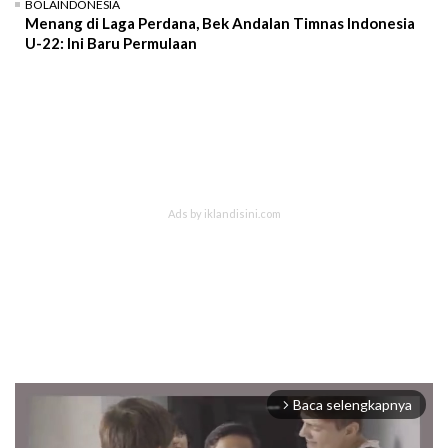
BOLAINDONESIA
Menang di Laga Perdana, Bek Andalan Timnas Indonesia
U-22: Ini Baru Permulaan
Baca selengkapnya
arrow_forward_ios