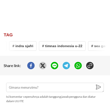
TAG
i
# indra sjafri
# timnas indonesia u-22
# sea games 
Share link:
Isi komentar sepenuhnya adalah tanggung jawab pengguna dan diatur
dalam UU ITE