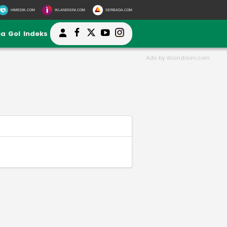
HIMEDIK.COM
IKLANDISINI.COM
SERBADA.COM
ia
Gol
Indeks