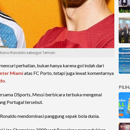
istiano Ronaldo sebagai Teman
encuri perhatian, bukan hanya karena gol indah dari
Inter Miami
atas FC Porto, tetapi juga lewat komentarnya
ldo
.
PILI
ersama DSports, Messi berbicara terbuka mengenai
ng Portugal tersebut.
 Ronaldo mendominasi panggung sepak bola dunia.
inal Liga Champions 2009 saat Barcelona menundukkan