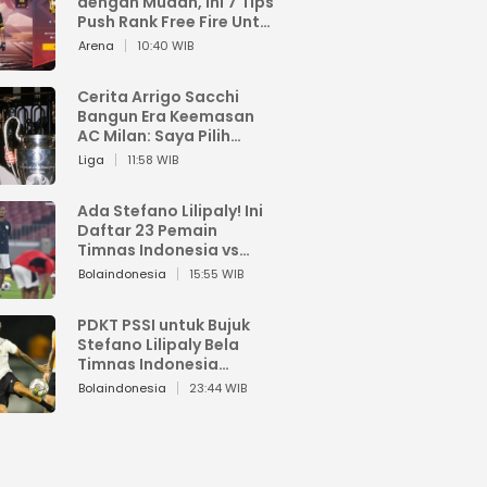
dengan Mudah, Ini 7 Tips
Push Rank Free Fire Untuk
Pemula
Arena
10:40 WIB
Cerita Arrigo Sacchi
Bangun Era Keemasan
AC Milan: Saya Pilih
Pemain dari Isi Otaknya
Liga
11:58 WIB
Ada Stefano Lilipaly! Ini
Daftar 23 Pemain
Timnas Indonesia vs
China
Bolaindonesia
15:55 WIB
PDKT PSSI untuk Bujuk
Stefano Lilipaly Bela
Timnas Indonesia
Berakhir Berantakan
Bolaindonesia
23:44 WIB