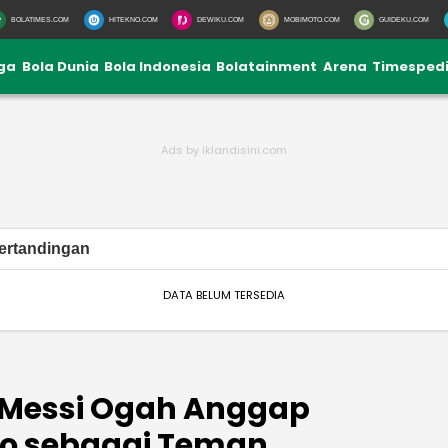
BOLATIMES.COM
HITEKNO.COM
DEWIKU.COM
MOBIMOTO.COM
GUIDEKU.COM
iga
Bola Dunia
Bola Indonesia
Bolatainment
Arena
Timesped
ertandingan
DATA BELUM TERSEDIA
el Messi Ogah Anggap
do sebagai Teman