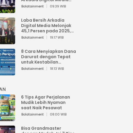
Perkuat Bisnis AI dan
Bolatainment
09:39 WIB
Jaga Fundamental
Keuangan
Laba Bersih Arkadia
Digital Media Melonjak
45,1 Persen pada 2025,
Sentuh Rp1,76 Miliar
Bolatainment
19:17 WIB
8 Cara Menyiapkan Dana
Darurat dengan Tepat
untuk Kestabilan
Keuangan
Bolatainment
18:13 WIB
HAN
6 Tips Agar Perjalanan
Mudik Lebih Nyaman
saat Naik Pesawat
Bolatainment
08:00 WIB
Bisa Grandmaster