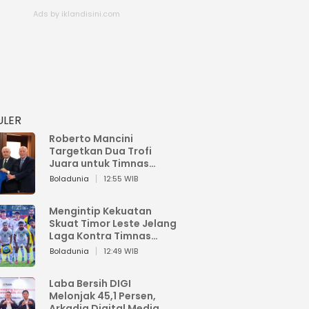
ULER
Roberto Mancini
Targetkan Dua Trofi
Juara untuk Timnas
Italia
Boladunia
12:55 WIB
Mengintip Kekuatan
Skuat Timor Leste Jelang
Laga Kontra Timnas
Indonesia di Piala AFF
Boladunia
12:49 WIB
2026
Laba Bersih DIGI
Melonjak 45,1 Persen,
Arkadia Digital Media