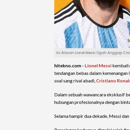
Ini Alasan Lionel Messi Ogah Anggap Cr
hitekno.com -
Lionel Messi
kembali m
tendangan bebas dalam kemenangan
soal sang rival abadi,
Cristiano Rona
Dalam sebuah wawancara eksklusif b
hubungan profesionalnya dengan binta
Selama hampir dua dekade, Messi dan
Persaingan keduanya dimulai sejak f