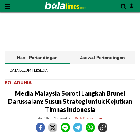
Hasil Pertandingan
Jadwal Pertandingan
DATA BELUM TERSEDIA
BOLADUNIA
Media Malaysia Soroti Langkah Brunei
Darussalam: Susun Strategi untuk Kejutkan
Timnas Indonesia
Arif Budi Setyanto
BolaTimes.com