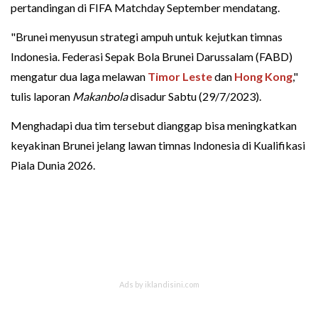
pertandingan di FIFA Matchday September mendatang.
"Brunei menyusun strategi ampuh untuk kejutkan timnas
Indonesia. Federasi Sepak Bola Brunei Darussalam (FABD)
mengatur dua laga melawan
Timor Leste
dan
Hong Kong
,"
tulis laporan
Makanbola
disadur Sabtu (29/7/2023).
Menghadapi dua tim tersebut dianggap bisa meningkatkan
keyakinan Brunei jelang lawan timnas Indonesia di Kualifikasi
Piala Dunia 2026.