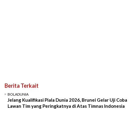
Berita Terkait
BOLADUNIA
Jelang Kualifikasi Piala Dunia 2026, Brunei Gelar Uji Coba
Lawan Tim yang Peringkatnya di Atas Timnas Indonesia