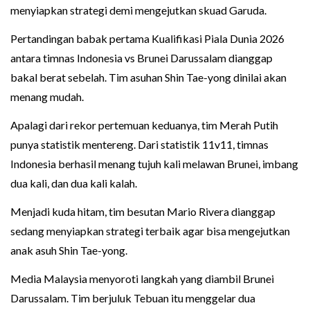
menyiapkan strategi demi mengejutkan skuad Garuda.
Pertandingan babak pertama Kualifikasi Piala Dunia 2026
antara timnas Indonesia vs Brunei Darussalam dianggap
bakal berat sebelah. Tim asuhan Shin Tae-yong dinilai akan
menang mudah.
Apalagi dari rekor pertemuan keduanya, tim Merah Putih
punya statistik mentereng. Dari statistik 11v11, timnas
Indonesia berhasil menang tujuh kali melawan Brunei, imbang
dua kali, dan dua kali kalah.
Menjadi kuda hitam, tim besutan Mario Rivera dianggap
sedang menyiapkan strategi terbaik agar bisa mengejutkan
anak asuh Shin Tae-yong.
Media Malaysia menyoroti langkah yang diambil Brunei
Darussalam. Tim berjuluk Tebuan itu menggelar dua