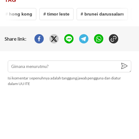
# hong kong
# timor leste
# brunei darussalam
# t
Share link:
Isi komentar sepenuhnya adalah tanggung jawab pengguna dan diatur
dalam UU ITE