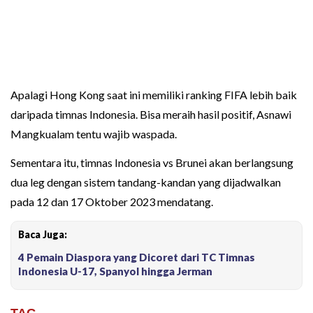
Apalagi Hong Kong saat ini memiliki ranking FIFA lebih baik
daripada timnas Indonesia. Bisa meraih hasil positif, Asnawi
Mangkualam tentu wajib waspada.
Sementara itu, timnas Indonesia vs Brunei akan berlangsung
dua leg dengan sistem tandang-kandan yang dijadwalkan
pada 12 dan 17 Oktober 2023 mendatang.
Baca Juga:
4 Pemain Diaspora yang Dicoret dari TC Timnas
Indonesia U-17, Spanyol hingga Jerman
TAG