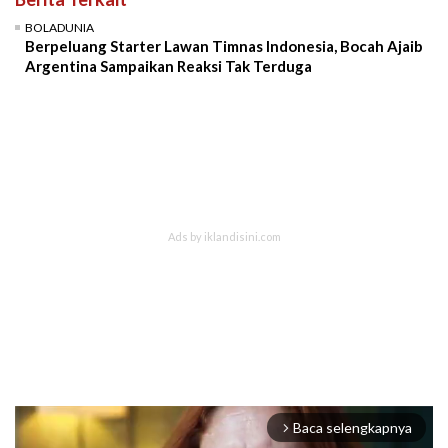
BOLADUNIA
Berpeluang Starter Lawan Timnas Indonesia, Bocah Ajaib
Argentina Sampaikan Reaksi Tak Terduga
Baca selengkapnya
arrow_forward_ios