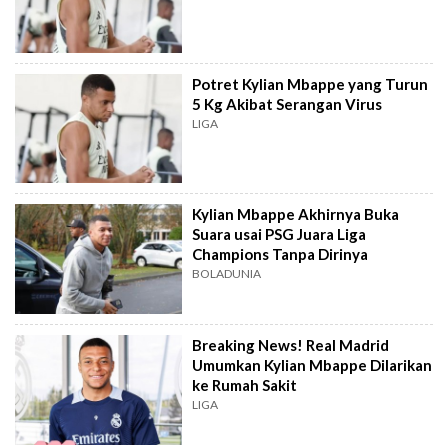
Potret Kylian Mbappe yang Turun
5 Kg Akibat Serangan Virus
LIGA
Kylian Mbappe Akhirnya Buka
Suara usai PSG Juara Liga
Champions Tanpa Dirinya
BOLADUNIA
Breaking News! Real Madrid
Umumkan Kylian Mbappe Dilarikan
ke Rumah Sakit
LIGA