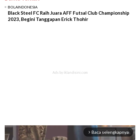
BOLAINDONESIA
Black Steel FC Raih Juara AFF Futsal Club Championship
2023, Begini Tanggapan Erick Thohir
Baca selengkapnya
arrow_forward_ios