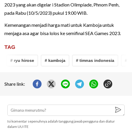
2023 yang akan digelar i Stadion Olimpiade, Phnom Penh,
pada Rabu (10/5/2023) pukul 19.00 WIB.
Kemenangan menjadi harga mati untuk Kamboja untuk
menjaga asa agar bisa lolos ke semifinal SEA Games 2023.
TAG
# ryu hirose
# kamboja
# timnas indonesia
# se
Share link:
Isi komentar sepenuhnya adalah tanggung jawab pengguna dan diatur
dalam UU ITE