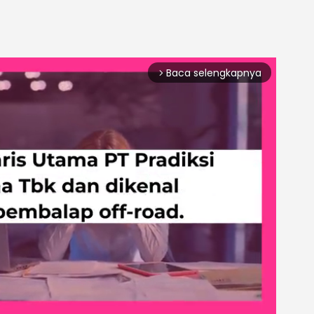
Baca selengkapnya
arrow_forward_ios