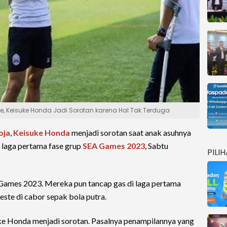
, Keisuke Honda Jadi Sorotan karena Hal Tak Terduga
oja
,
Keisuke Honda
menjadi sorotan saat anak asuhnya
 laga pertama fase grup
SEA Games 2023
, Sabtu
PILI
ames 2023. Mereka pun tancap gas di laga pertama
ste di cabor sepak bola putra.
ke Honda menjadi sorotan. Pasalnya penampilannya yang