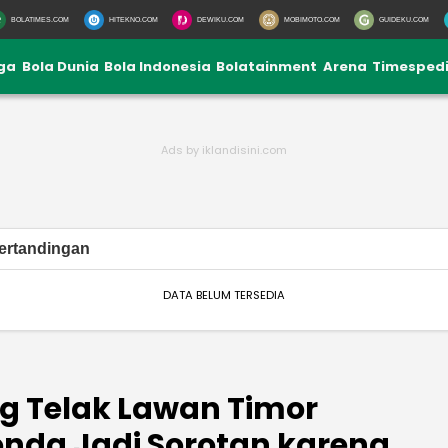
BOLATIMES.COM
HITEKNO.COM
DEWIKU.COM
MOBIMOTO.COM
GUIDEKU.COM
iga
Bola Dunia
Bola Indonesia
Bolatainment
Arena
Timesped
ertandingan
DATA BELUM TERSEDIA
 Telak Lawan Timor
onda Jadi Sorotan karena