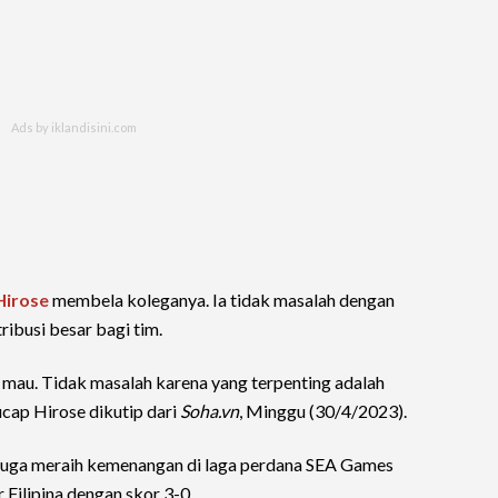
Hirose
membela koleganya. Ia tidak masalah dengan
ibusi besar bagi tim.
mau. Tidak masalah karena yang terpenting adalah
ucap Hirose dikutip dari
Soha.vn
, Minggu (30/4/2023).
 juga meraih kemenangan di laga perdana SEA Games
 Filipina dengan skor 3-0.