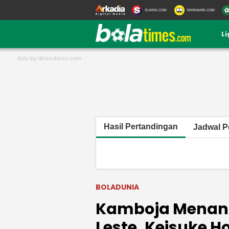
SUARA.COM
MATAMATA.COM
L
Hasil Pertandingan
Jadwal P
BOLADUNIA
Kamboja Menang
Leste, Keisuke H