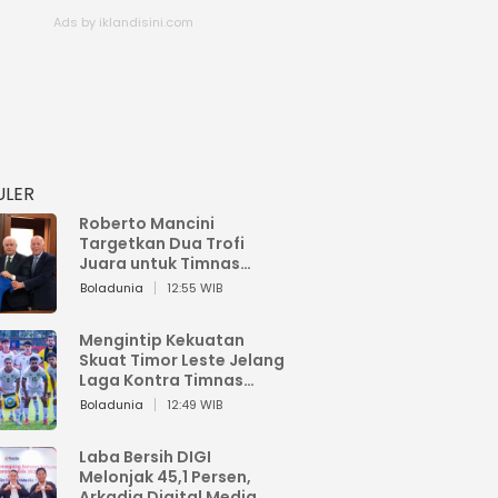
ULER
Roberto Mancini
Targetkan Dua Trofi
Juara untuk Timnas
Italia
Boladunia
12:55 WIB
Mengintip Kekuatan
Skuat Timor Leste Jelang
Laga Kontra Timnas
Indonesia di Piala AFF
Boladunia
12:49 WIB
2026
Laba Bersih DIGI
Melonjak 45,1 Persen,
Arkadia Digital Media