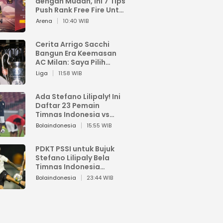
dengan Mudah, Ini 7 Tips
Push Rank Free Fire Untuk
Pemula
Arena
10:40 WIB
Cerita Arrigo Sacchi
Bangun Era Keemasan
AC Milan: Saya Pilih
Pemain dari Isi Otaknya
Liga
11:58 WIB
Ada Stefano Lilipaly! Ini
Daftar 23 Pemain
Timnas Indonesia vs
China
Bolaindonesia
15:55 WIB
PDKT PSSI untuk Bujuk
Stefano Lilipaly Bela
Timnas Indonesia
Berakhir Berantakan
Bolaindonesia
23:44 WIB