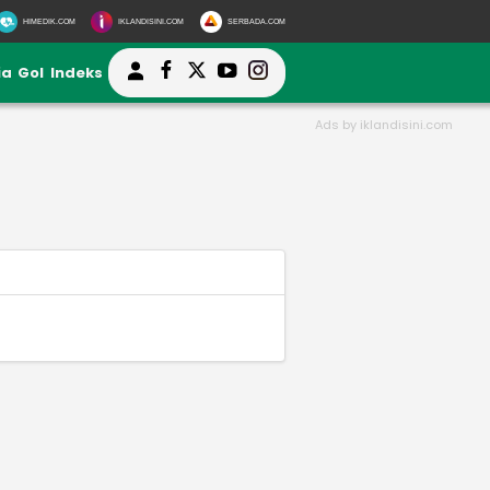
HIMEDIK.COM
IKLANDISINI.COM
SERBADA.COM
ia
Gol
Indeks