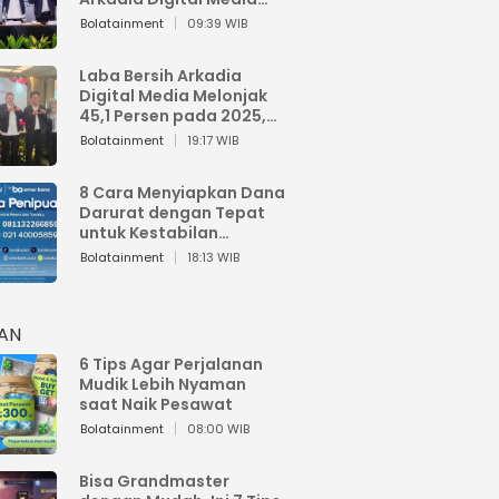
Perkuat Bisnis AI dan
Bolatainment
09:39 WIB
Jaga Fundamental
Keuangan
Laba Bersih Arkadia
Digital Media Melonjak
45,1 Persen pada 2025,
Sentuh Rp1,76 Miliar
Bolatainment
19:17 WIB
8 Cara Menyiapkan Dana
Darurat dengan Tepat
untuk Kestabilan
Keuangan
Bolatainment
18:13 WIB
HAN
6 Tips Agar Perjalanan
Mudik Lebih Nyaman
saat Naik Pesawat
Bolatainment
08:00 WIB
Bisa Grandmaster