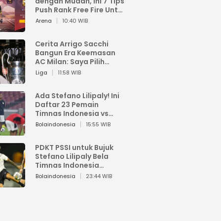
dengan Mudah, Ini 7 Tips
Push Rank Free Fire Untuk
Pemula
Arena
10:40 WIB
Cerita Arrigo Sacchi
Bangun Era Keemasan
AC Milan: Saya Pilih
Pemain dari Isi Otaknya
Liga
11:58 WIB
Ada Stefano Lilipaly! Ini
Daftar 23 Pemain
Timnas Indonesia vs
China
Bolaindonesia
15:55 WIB
PDKT PSSI untuk Bujuk
Stefano Lilipaly Bela
Timnas Indonesia
Berakhir Berantakan
Bolaindonesia
23:44 WIB