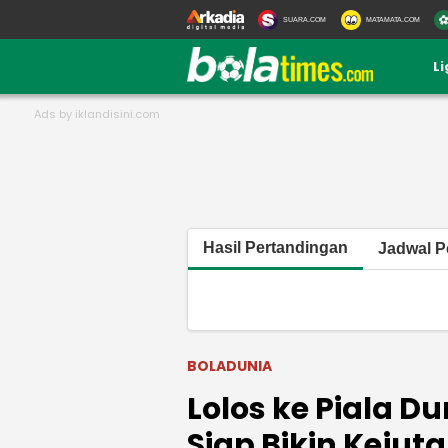
SUARA.COM
MATAMATA.COM
L
Hasil Pertandingan
Jadwal P
BOLADUNIA
Lolos ke Piala D
Siap Bikin Kejut