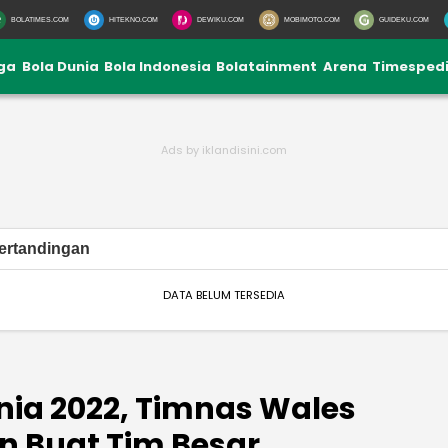
BOLATIMES.COM
HITEKNO.COM
DEWIKU.COM
MOBIMOTO.COM
GUIDEKU.COM
iga
Bola Dunia
Bola Indonesia
Bolatainment
Arena
Timesped
ertandingan
DATA BELUM TERSEDIA
unia 2022, Timnas Wales
an Buat Tim Besar