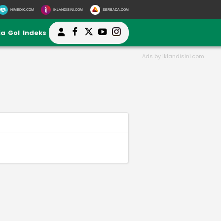
HIMEDIK.COM
IKLANDISINI.COM
SERBADA.COM
ia
Gol
Indeks