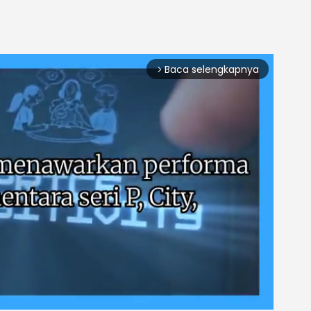
Baca selengkapnya
arrow_forward_ios