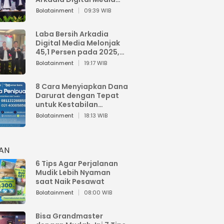
Perkuat Bisnis AI dan
Bolatainment
09:39 WIB
Jaga Fundamental
Keuangan
Laba Bersih Arkadia
Digital Media Melonjak
45,1 Persen pada 2025,
Sentuh Rp1,76 Miliar
Bolatainment
19:17 WIB
8 Cara Menyiapkan Dana
Darurat dengan Tepat
untuk Kestabilan
Keuangan
Bolatainment
18:13 WIB
HAN
6 Tips Agar Perjalanan
Mudik Lebih Nyaman
saat Naik Pesawat
Bolatainment
08:00 WIB
Bisa Grandmaster