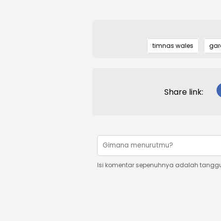
timnas wales
gar
Share link:
Isi komentar sepenuhnya adalah tangg