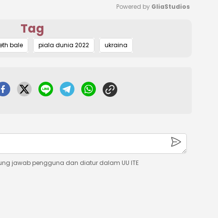
Powered by 
GliaStudios
Tag
Mute
eth bale
piala dunia 2022
ukraina
ung jawab pengguna dan diatur dalam UU ITE