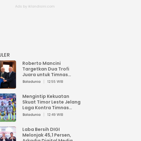
ULER
Roberto Mancini
Targetkan Dua Trofi
Juara untuk Timnas
Italia
Boladunia
12:55 WIB
Mengintip Kekuatan
Skuat Timor Leste Jelang
Laga Kontra Timnas
Indonesia di Piala AFF
Boladunia
12:49 WIB
2026
Laba Bersih DIGI
Melonjak 45,1 Persen,
Arkadia Digital Media