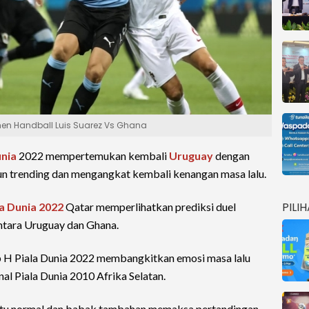
men Handball Luis Suarez Vs Ghana
unia
2022 mempertemukan kembali
Uruguay
dengan
n trending dan mengangkat kembali kenangan masa lalu.
PILI
la Dunia 2022
Qatar memperlihatkan prediksi duel
antara Uruguay dan Ghana.
 H Piala Dunia 2022 membangkitkan emosi masa lalu
al Piala Dunia 2010 Afrika Selatan.
aktu normal dan babak tambahan memaksa pertandingan