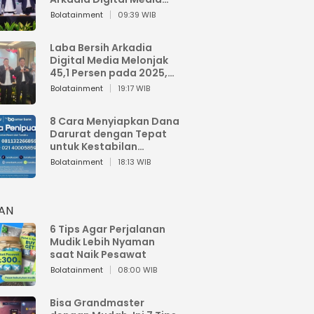
Perkuat Bisnis AI dan
Bolatainment
09:39 WIB
Jaga Fundamental
Keuangan
Laba Bersih Arkadia
Digital Media Melonjak
45,1 Persen pada 2025,
Sentuh Rp1,76 Miliar
Bolatainment
19:17 WIB
8 Cara Menyiapkan Dana
Darurat dengan Tepat
untuk Kestabilan
Keuangan
Bolatainment
18:13 WIB
HAN
6 Tips Agar Perjalanan
Mudik Lebih Nyaman
saat Naik Pesawat
Bolatainment
08:00 WIB
Bisa Grandmaster