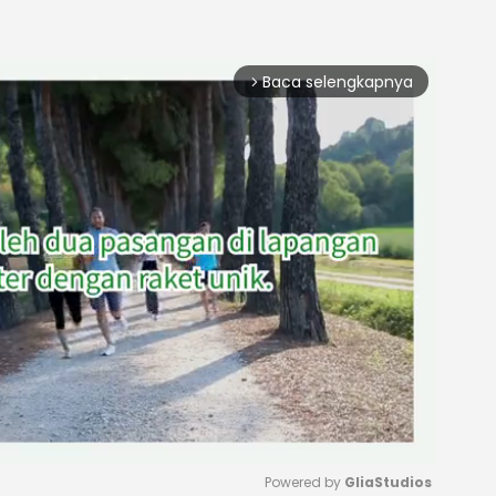
Baca selengkapnya
arrow_forward_ios
Powered by 
GliaStudios