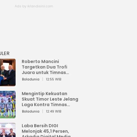
ULER
Roberto Mancini
Targetkan Dua Trofi
Juara untuk Timnas
Italia
Boladunia
12:55 WIB
Mengintip Kekuatan
Skuat Timor Leste Jelang
Laga Kontra Timnas
Indonesia di Piala AFF
Boladunia
12:49 WIB
2026
Laba Bersih DIGI
Melonjak 45,1 Persen,
Arkadia Digital Media