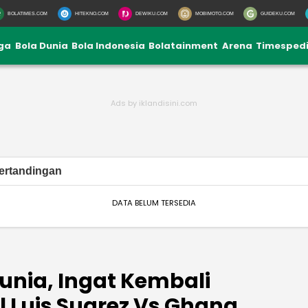
BOLATIMES.COM
HITEKNO.COM
DEWIKU.COM
MOBIMOTO.COM
GUIDEKU.COM
iga
Bola Dunia
Bola Indonesia
Bolatainment
Arena
Timesped
ertandingan
DATA BELUM TERSEDIA
Dunia, Ingat Kembali
Luis Suarez Vs Ghana