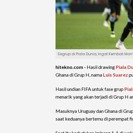
Segrup di Piala Dunia, Ingat Kembali Mo
hitekno.com -
Hasil drawing
Piala D
Ghana di Grup H, nama
Luis Suarez
pu
Hasil undian FIFA untuk fase grup
Pia
menarik yang akan terjadi di Grup H 
Masuknya Uruguay dan Ghana di Grup
saat keduanya bertemu di perempat fin
Saat itu kedudukan imbang 1-1 di w