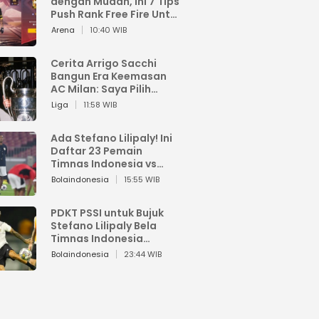
dengan Mudah, Ini 7 Tips
Push Rank Free Fire Untuk
Pemula
Arena
10:40 WIB
Cerita Arrigo Sacchi
Bangun Era Keemasan
AC Milan: Saya Pilih
Pemain dari Isi Otaknya
Liga
11:58 WIB
Ada Stefano Lilipaly! Ini
Daftar 23 Pemain
Timnas Indonesia vs
China
Bolaindonesia
15:55 WIB
PDKT PSSI untuk Bujuk
Stefano Lilipaly Bela
Timnas Indonesia
Berakhir Berantakan
Bolaindonesia
23:44 WIB