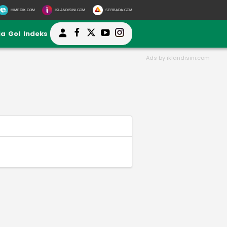
HIMEDIK.COM
IKLANDISINI.COM
SERBADA.COM
ia
Gol
Indeks