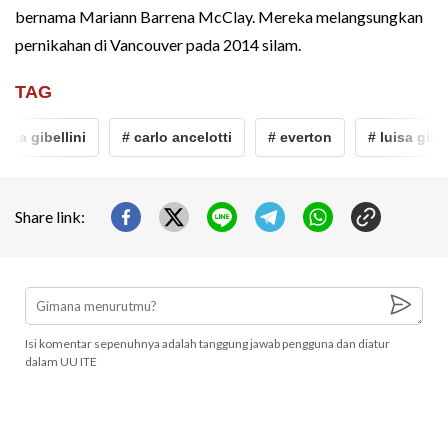
bernama Mariann Barrena McClay. Mereka melangsungkan
pernikahan di Vancouver pada 2014 silam.
TAG
isa gibellini
# carlo ancelotti
# everton
# luisa gibell
Share link:
Isi komentar sepenuhnya adalah tanggung jawab pengguna dan diatur
dalam UU ITE