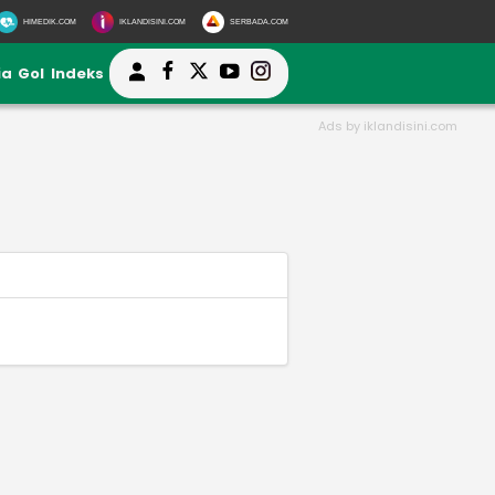
HIMEDIK.COM
IKLANDISINI.COM
SERBADA.COM
ia
Gol
Indeks