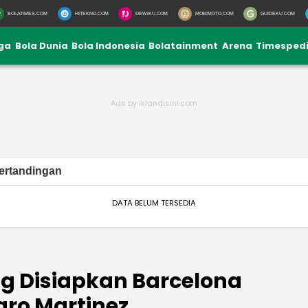
BOLATIMES.COM
HITEKNO.COM
DEWIKU.COM
MOBIMOTO.COM
GUIDEKU.COM
iga
Bola Dunia
Bola Indonesia
Bolatainment
Arena
Timesped
ertandingan
DATA BELUM TERSEDIA
ng Disiapkan Barcelona
aro Martinez