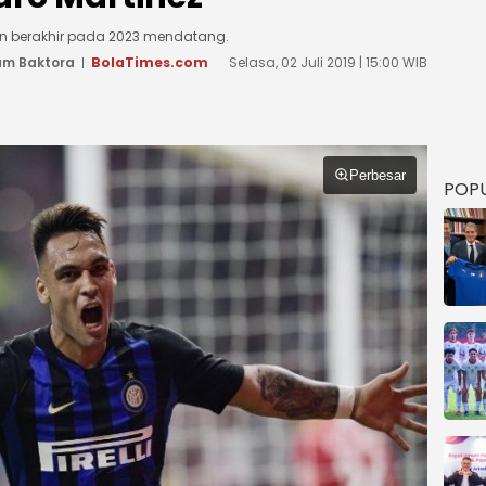
lan berakhir pada 2023 mendatang.
m Baktora
BolaTimes.com
Selasa, 02 Juli 2019 | 15:00 WIB
Perbesar
POP