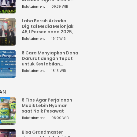
Perkuat Bisnis AI dan
Bolatainment
09:39 WIB
Jaga Fundamental
Keuangan
Laba Bersih Arkadia
Digital Media Melonjak
45,1 Persen pada 2025,
Sentuh Rp1,76 Miliar
Bolatainment
19:17 WIB
8 Cara Menyiapkan Dana
Darurat dengan Tepat
untuk Kestabilan
Keuangan
Bolatainment
18:13 WIB
HAN
6 Tips Agar Perjalanan
Mudik Lebih Nyaman
saat Naik Pesawat
Bolatainment
08:00 WIB
Bisa Grandmaster