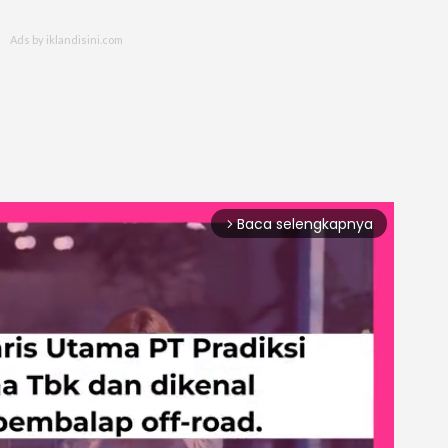
Baca selengkapnya
arrow_forward_ios