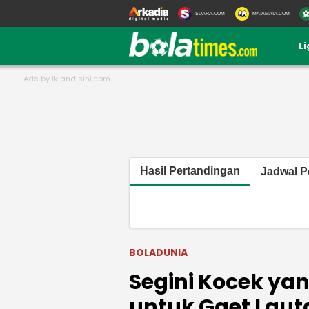
SUARA.COM
MATAMATA.COM
L
Hasil Pertandingan
Jadwal P
BOLADUNIA
Segini Kocek ya
untuk Gaet Laut