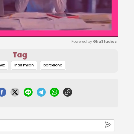
Powered by 
GliaStudios
Tag
Mute
nez
inter milan
barcelona