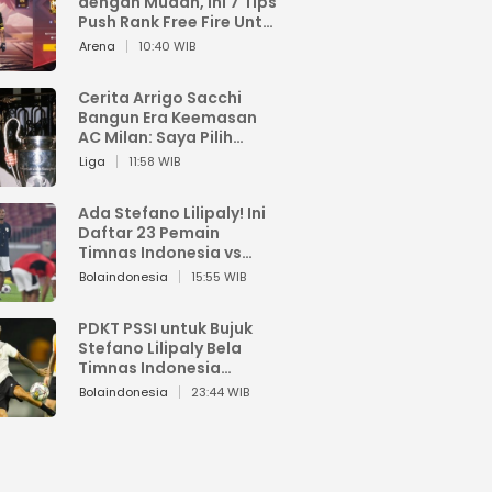
dengan Mudah, Ini 7 Tips
Push Rank Free Fire Untuk
Pemula
Arena
10:40 WIB
Cerita Arrigo Sacchi
Bangun Era Keemasan
AC Milan: Saya Pilih
Pemain dari Isi Otaknya
Liga
11:58 WIB
Ada Stefano Lilipaly! Ini
Daftar 23 Pemain
Timnas Indonesia vs
China
Bolaindonesia
15:55 WIB
PDKT PSSI untuk Bujuk
Stefano Lilipaly Bela
Timnas Indonesia
Berakhir Berantakan
Bolaindonesia
23:44 WIB