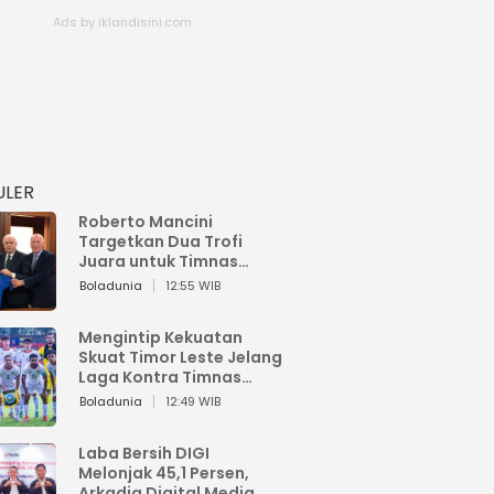
ULER
Roberto Mancini
Targetkan Dua Trofi
Juara untuk Timnas
Italia
Boladunia
12:55 WIB
Mengintip Kekuatan
Skuat Timor Leste Jelang
Laga Kontra Timnas
Indonesia di Piala AFF
Boladunia
12:49 WIB
2026
Laba Bersih DIGI
Melonjak 45,1 Persen,
Arkadia Digital Media