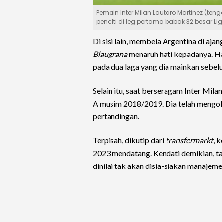
Pemain Inter Milan Lautaro Martinez (te
penalti di leg pertama babak 32 besar Li
Di sisi lain, membela Argentina di a
Blaugrana
menaruh hati kepadanya. Hal
pada dua laga yang dia mainkan sebel
Selain itu, saat berseragam Inter Mila
A musim 2018/2019. Dia telah mengo
pertandingan.
Terpisah, dikutip dari
transfermarkt
, 
2023 mendatang. Kendati demikian, t
dinilai tak akan disia-siakan manajeme