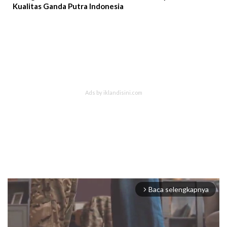
Kualitas Ganda Putra Indonesia
Baca selengkapnya
arrow_forward_ios