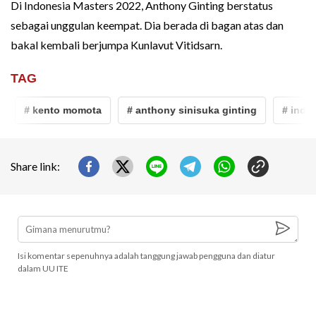
Di Indonesia Masters 2022, Anthony Ginting berstatus
sebagai unggulan keempat. Dia berada di bagan atas dan
bakal kembali berjumpa Kunlavut Vitidsarn.
TAG
# kento momota
# anthony sinisuka ginting
# indone
Share link:
Isi komentar sepenuhnya adalah tanggung jawab pengguna dan diatur
dalam UU ITE