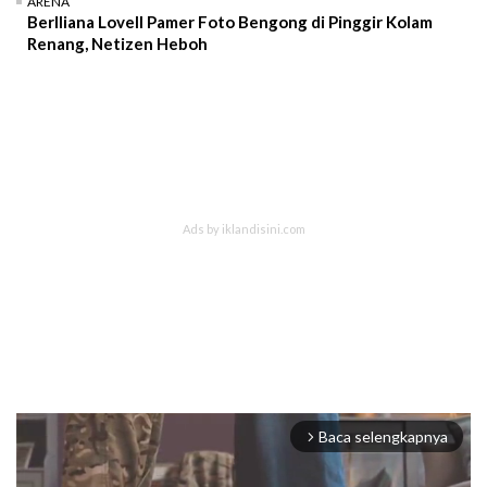
ARENA
Berlliana Lovell Pamer Foto Bengong di Pinggir Kolam
Renang, Netizen Heboh
Baca selengkapnya
arrow_forward_ios