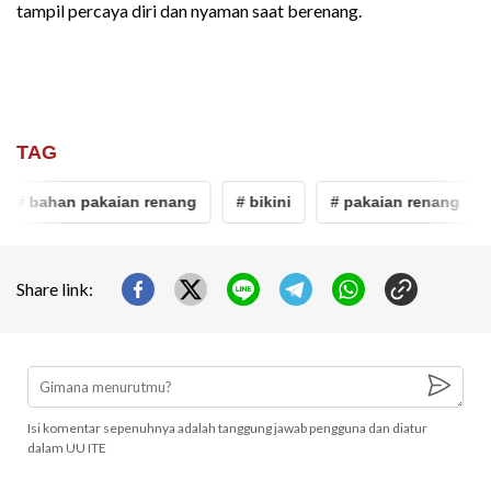
tampil percaya diri dan nyaman saat berenang.
TAG
# bahan pakaian renang
# bikini
# pakaian renang
#
Share link:
Isi komentar sepenuhnya adalah tanggung jawab pengguna dan diatur
dalam UU ITE