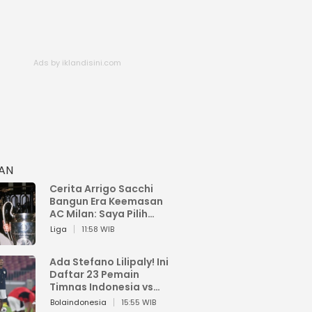
HAN
Cerita Arrigo Sacchi
Bangun Era Keemasan
AC Milan: Saya Pilih
Pemain dari Isi Otaknya
Liga
11:58 WIB
Ada Stefano Lilipaly! Ini
Daftar 23 Pemain
Timnas Indonesia vs
China
Bolaindonesia
15:55 WIB