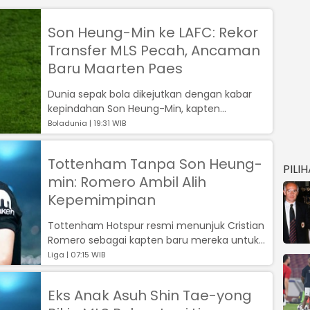
Son Heung-Min ke LAFC: Rekor
Transfer MLS Pecah, Ancaman
Baru Maarten Paes
Dunia sepak bola dikejutkan dengan kabar
kepindahan Son Heung-Min, kapten
Tottenham Hotspur, ke Los Angeles FC...
Boladunia | 19:31 WIB
Tottenham Tanpa Son Heung-
PILI
min: Romero Ambil Alih
Kepemimpinan
Tottenham Hotspur resmi menunjuk Cristian
Romero sebagai kapten baru mereka untuk
musim 2025/2026....
Liga | 07:15 WIB
Eks Anak Asuh Shin Tae-yong