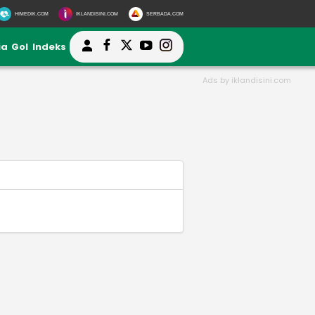
HIMEDIK.COM
IKLANDISINI.COM
SERBADA.COM
ia
Gol
Indeks