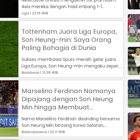
Asia mereka dengan hasil imbang 1-1
melawan Tottenham Hotspur di Seoul World
Liga | 22:16 WIB
Cu...
Tottenham Juara Liga Europa,
Son Heung-min: Saya Orang
Paling Bahagia di Dunia
Sukses membawa Spurs meraih gelar juara
Liga Europa, Son Heung-min mengaku seperti
orang paling bahagia di dunia....
Boladunia | 13:38 WIB
Marselino Ferdinan Namanya
Dipajang dengan Son Heung
Min hingga Membuat
Pemantau Bakat Terkesima
Nama Marselino Ferdinan disanding bersama
Son Heung Min bintang Korea Selatan,
bahkan pemantau bakat luar negeri cukup t...
Bolaindonesia | 20:11 WIB