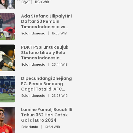
Pemain dari Isi Otaknya
Liga
11:58 WIB
Ada Stefano Lilipaly! Ini
Daftar 23 Pemain
Timnas Indonesia vs
China
Bolaindonesia
15:55 WIB
PDKT PSSI untuk Bujuk
Stefano Lilipaly Bela
Timnas Indonesia
Berakhir Berantakan
Bolaindonesia
23:44 WIB
Dipecundangi Zhejiang
FC, Persib Bandung
Gagal Total di AFC
Champions League Two
Bolaindonesia
23:23 WIB
Lamine Yamal, Bocah 16
Tahun 362 Hari Cetak
Gol di Euro 2024
Boladunia
10:54 WIB