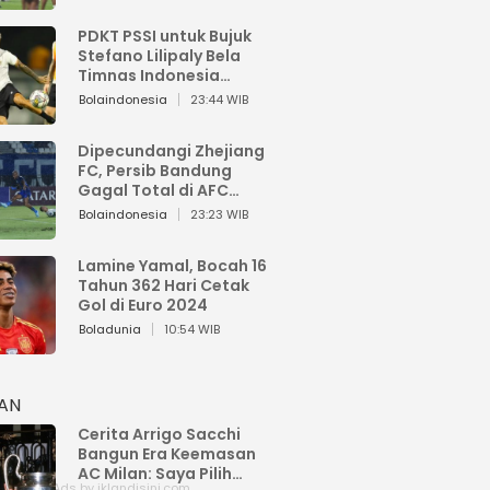
PDKT PSSI untuk Bujuk
Stefano Lilipaly Bela
Timnas Indonesia
Berakhir Berantakan
Bolaindonesia
23:44 WIB
Dipecundangi Zhejiang
FC, Persib Bandung
Gagal Total di AFC
Champions League Two
Bolaindonesia
23:23 WIB
Lamine Yamal, Bocah 16
Tahun 362 Hari Cetak
Gol di Euro 2024
Boladunia
10:54 WIB
HAN
Cerita Arrigo Sacchi
Bangun Era Keemasan
AC Milan: Saya Pilih