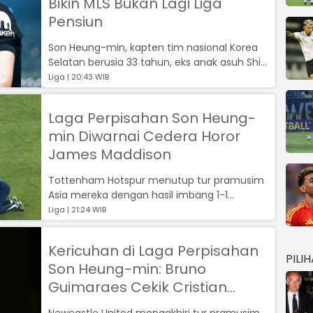
Bikin MLS Bukan Lagi Liga
Pensiun
Son Heung-min, kapten tim nasional Korea
Selatan berusia 33 tahun, eks anak asuh Shin
Tae-yong telah lama menjadi bintan...
Liga | 20:43 WIB
Laga Perpisahan Son Heung-
min Diwarnai Cedera Horor
James Maddison
Tottenham Hotspur menutup tur pramusim
Asia mereka dengan hasil imbang 1-1
melawan Newcastle United di Seoul World
Liga | 21:24 WIB
Cup S...
Kericuhan di Laga Perpisahan
PILI
Son Heung-min: Bruno
Guimaraes Cekik Cristian
Romero
Newcastle United mengakhiri tur pramusim