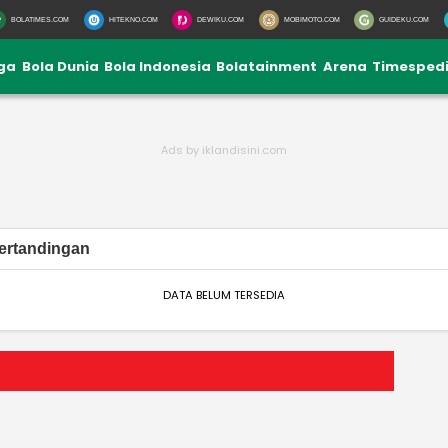
BOLATIMES.COM
HITEKNO.COM
DEWIKU.COM
MOBIMOTO.COM
GUIDEKU.COM
iga
Bola Dunia
Bola Indonesia
Bolatainment
Arena
Timesped
ertandingan
DATA BELUM TERSEDIA