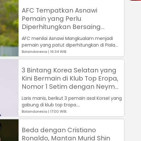
AFC Tempatkan Asnawi
Pemain yang Perlu
Diperhitungkan Bersaing
dengan Son Heung-min di
AFC menilai Asnawi Mangkualam menjadi
Piala Asia 2023
pemain yang patut diperhitungkan di Piala
Asia 2023 bersaing dengan Son Heung-min...
Bolaindonesia | 16:34 WIB
3 Bintang Korea Selatan yang
Kini Bermain di Klub Top Eropa,
Nomor 1 Setim dengan Neymar
dan Kylian Mbappe
Laris manis, berikut 3 pemain asal Korsel yang
gabung di klub top Eropa....
Bolaindonesia | 17:00 WIB
Beda dengan Cristiano
Ronaldo, Mantan Murid Shin