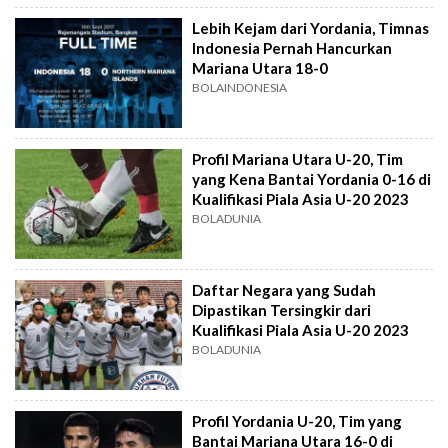
Lebih Kejam dari Yordania, Timnas
Indonesia Pernah Hancurkan
Mariana Utara 18-0
BOLAINDONESIA
Profil Mariana Utara U-20, Tim
yang Kena Bantai Yordania 0-16 di
Kualifikasi Piala Asia U-20 2023
BOLADUNIA
Daftar Negara yang Sudah
Dipastikan Tersingkir dari
Kualifikasi Piala Asia U-20 2023
BOLADUNIA
Profil Yordania U-20, Tim yang
Bantai Mariana Utara 16-0 di