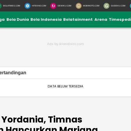
BOLATIMES.COM
HITEKNO.COM
DEWIKU.COM
MOBIMOTO.COM
GUIDEKU.COM
iga
Bola Dunia
Bola Indonesia
Bolatainment
Arena
Timesped
ertandingan
DATA BELUM TERSEDIA
i Yordania, Timnas
ah Hancurkan Mariana