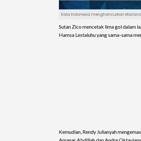
Kala Indonesia menghancurkan Mariana Uta
Sutan Zico mencetak lima gol dalam l
Hamsa Lestaluhu yang sama-sama men
Kemudian, Rendy Julianyah mengemas 
Amanar Abdillah dan Andre Oktavians