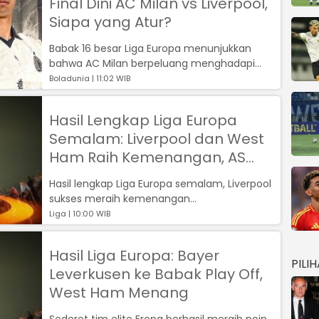
Final Dini AC Milan vs Liverpool,
Siapa yang Atur?
Babak 16 besar Liga Europa menunjukkan
bahwa AC Milan berpeluang menghadapi
Liverpool. AC Milan dan Liverpool bertemu di...
Boladunia | 11:02 WIB
Hasil Lengkap Liga Europa
Semalam: Liverpool dan West
Ham Raih Kemenangan, AS
Roma Juga
Hasil lengkap Liga Europa semalam, Liverpool
sukses meraih kemenangan...
Liga | 10:00 WIB
Hasil Liga Europa: Bayer
PILI
Leverkusen ke Babak Play Off,
West Ham Menang
Sederet tim elite Eropa berhasil meraih poin