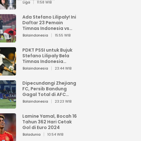
Pemain dari Isi Otaknya
Liga
11:58 WIB
Ada Stefano Lilipaly! Ini
Daftar 23 Pemain
Timnas Indonesia vs
China
Bolaindonesia
15:55 WIB
PDKT PSSI untuk Bujuk
Stefano Lilipaly Bela
Timnas Indonesia
Berakhir Berantakan
Bolaindonesia
23:44 WIB
Dipecundangi Zhejiang
FC, Persib Bandung
Gagal Total di AFC
Champions League Two
Bolaindonesia
23:23 WIB
Lamine Yamal, Bocah 16
Tahun 362 Hari Cetak
Gol di Euro 2024
Boladunia
10:54 WIB