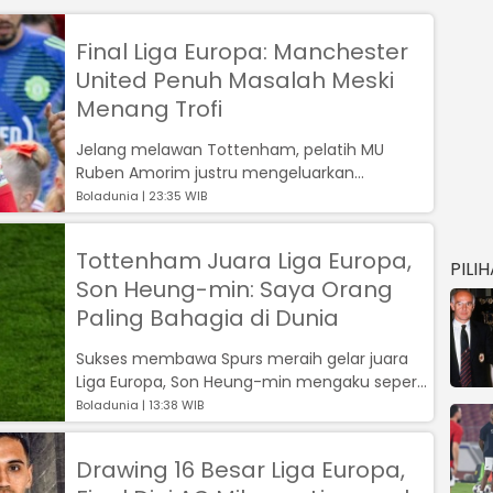
Final Liga Europa: Manchester
United Penuh Masalah Meski
Menang Trofi
Jelang melawan Tottenham, pelatih MU
Ruben Amorim justru mengeluarkan
pernyataan mengejutkan....
Boladunia | 23:35 WIB
Tottenham Juara Liga Europa,
PILI
Son Heung-min: Saya Orang
Paling Bahagia di Dunia
Sukses membawa Spurs meraih gelar juara
Liga Europa, Son Heung-min mengaku seperti
orang paling bahagia di dunia....
Boladunia | 13:38 WIB
Drawing 16 Besar Liga Europa,