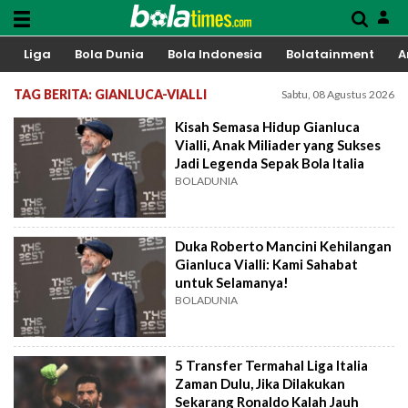
Liga
Bola Dunia
Bola Indonesia
Bolatainment
A
TAG BERITA: GIANLUCA-VIALLI
Sabtu, 08 Agustus 2026
Kisah Semasa Hidup Gianluca
Vialli, Anak Miliader yang Sukses
Jadi Legenda Sepak Bola Italia
BOLADUNIA
Duka Roberto Mancini Kehilangan
Gianluca Vialli: Kami Sahabat
untuk Selamanya!
BOLADUNIA
5 Transfer Termahal Liga Italia
Zaman Dulu, Jika Dilakukan
Sekarang Ronaldo Kalah Jauh