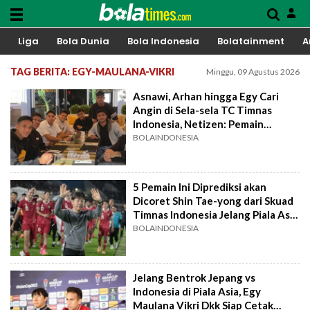
Liga
Bola Dunia
Bola Indonesia
Bolatainment
A
TAG BERITA: EGY-MAULANA-VIKRI
Minggu, 09 Agustus 2026
Asnawi, Arhan hingga Egy Cari
Angin di Sela-sela TC Timnas
Indonesia, Netizen: Pemain
Keturunan Ga Diajak?
BOLAINDONESIA
5 Pemain Ini Diprediksi akan
Dicoret Shin Tae-yong dari Skuad
Timnas Indonesia Jelang Piala Asia
2023 Bergulir
BOLAINDONESIA
Jelang Bentrok Jepang vs
Indonesia di Piala Asia, Egy
Maulana Vikri Dkk Siap Cetak