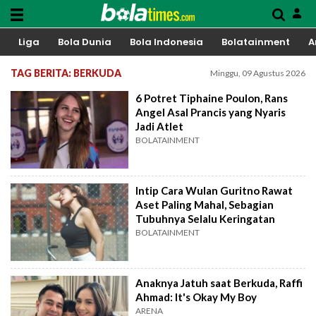
Liga
Bola Dunia
Bola Indonesia
Bolatainment
A
TAG BERITA: BERKUDA
Minggu, 09 Agustus 2026
6 Potret Tiphaine Poulon, Rans
Angel Asal Prancis yang Nyaris
Jadi Atlet
BOLATAINMENT
Intip Cara Wulan Guritno Rawat
Aset Paling Mahal, Sebagian
Tubuhnya Selalu Keringatan
BOLATAINMENT
Anaknya Jatuh saat Berkuda, Raffi
Ahmad: It's Okay My Boy
ARENA