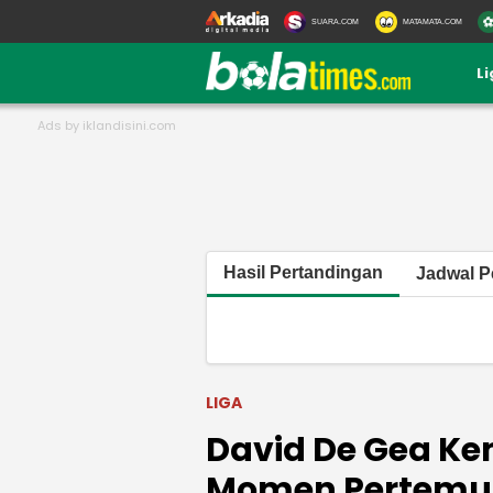
SUARA.COM
MATAMATA.COM
L
Hasil Pertandingan
Jadwal P
LIGA
David De Gea Kem
Momen Pertemuan