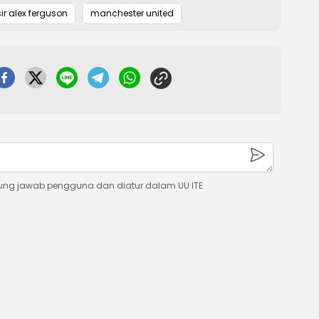
sir alex ferguson
manchester united
ung jawab pengguna dan diatur dalam UU ITE