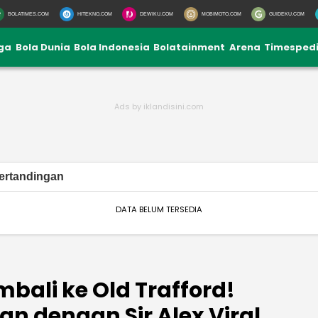
BOLATIMES.COM
HITEKNO.COM
DEWIKU.COM
MOBIMOTO.COM
GUIDEKU.COM
iga
Bola Dunia
Bola Indonesia
Bolatainment
Arena
Timesped
ertandingan
DATA BELUM TERSEDIA
bali ke Old Trafford!
 dengan Sir Alex Viral