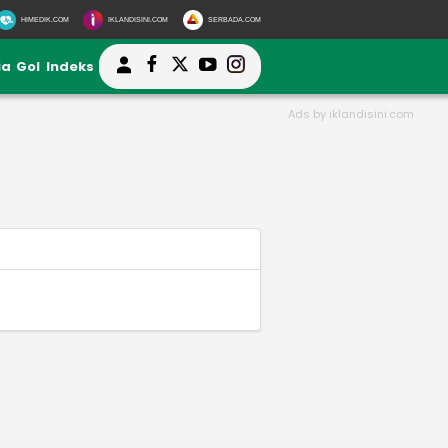
HIMEDIK.COM
IKLANDISINI.COM
SERBADA.COM
ia
Gol
Indeks