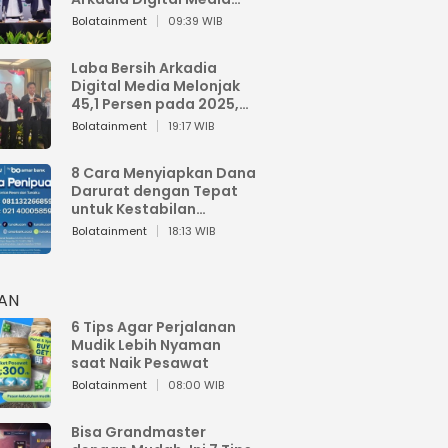
Perkuat Bisnis AI dan
Bolatainment
09:39 WIB
Jaga Fundamental
Keuangan
Laba Bersih Arkadia
Digital Media Melonjak
45,1 Persen pada 2025,
Sentuh Rp1,76 Miliar
Bolatainment
19:17 WIB
8 Cara Menyiapkan Dana
Darurat dengan Tepat
untuk Kestabilan
Keuangan
Bolatainment
18:13 WIB
HAN
6 Tips Agar Perjalanan
Mudik Lebih Nyaman
saat Naik Pesawat
Bolatainment
08:00 WIB
Bisa Grandmaster