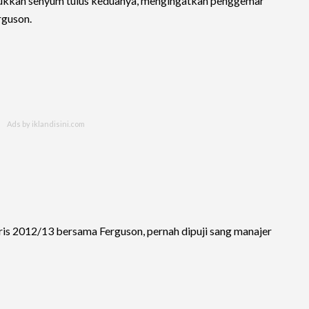
njukkan senyum tulus keduanya, mengingatkan penggemar
rguson.
is 2012/13 bersama Ferguson, pernah dipuji sang manajer