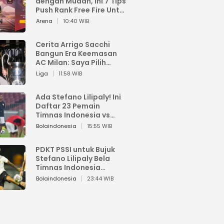
dengan Mudah, Ini 7 Tips
Push Rank Free Fire Untuk
Pemula
Arena
10:40 WIB
Cerita Arrigo Sacchi
Bangun Era Keemasan
AC Milan: Saya Pilih
Pemain dari Isi Otaknya
Liga
11:58 WIB
Ada Stefano Lilipaly! Ini
Daftar 23 Pemain
Timnas Indonesia vs
China
Bolaindonesia
15:55 WIB
PDKT PSSI untuk Bujuk
Stefano Lilipaly Bela
Timnas Indonesia
Berakhir Berantakan
Bolaindonesia
23:44 WIB