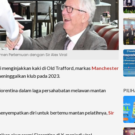
omen Pertemuan dengan Sir Alex Viral
 menginjakkan kaki di Old Trafford, markas
Manchester
 meninggalkan klub pada 2023.
PILI
Fiorentina dalam laga persahabatan melawan mantan
menyempatkan diri untuk bertemu mantan pelatihnya,
Sir
an akun resmi Fiorentina di X, menjadi viral.