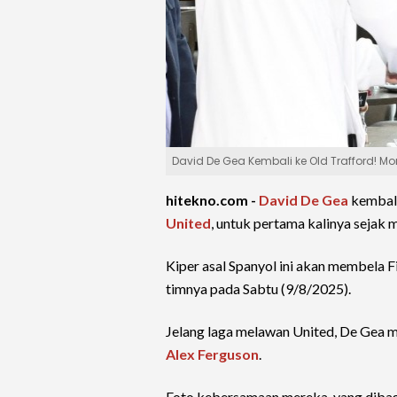
David De Gea Kembali ke Old Trafford! M
hitekno.com -
David De Gea
kembali
United
, untuk pertama kalinya sejak
Kiper asal Spanyol ini akan membela 
timnya pada Sabtu (9/8/2025).
Jelang laga melawan United, De Gea 
Alex Ferguson
.
Foto kebersamaan mereka, yang dibagik