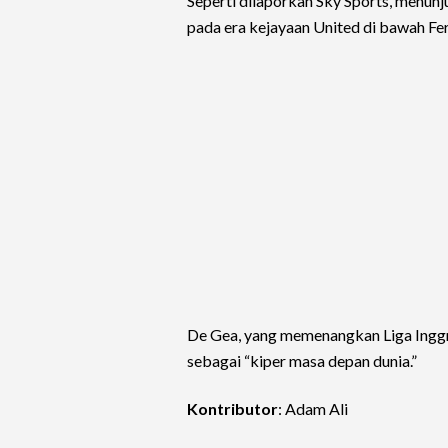
Seperti dilaporkan Sky Sports, menu
pada era kejayaan United di bawah Fe
De Gea, yang memenangkan Liga Inggr
sebagai “kiper masa depan dunia.”
Kontributor
: Adam Ali