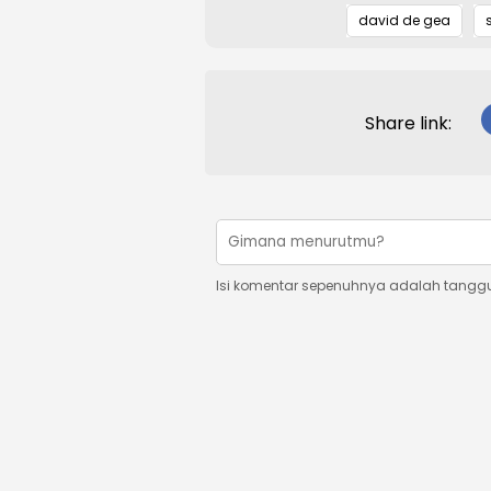
david de gea
Share link:
Isi komentar sepenuhnya adalah tangg