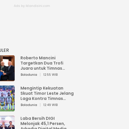
ULER
Roberto Mancini
Targetkan Dua Trofi
Juara untuk Timnas
Italia
Boladunia
12:55 WIB
Mengintip Kekuatan
Skuat Timor Leste Jelang
Laga Kontra Timnas
Indonesia di Piala AFF
Boladunia
12:49 WIB
2026
Laba Bersih DIGI
Melonjak 45,1 Persen,
Arkadia Digital Media