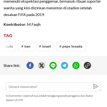
memenuhi ekspektasi penggemar, termasuk ribuan suporter
wanita yang kini diizinkan menonton di stadion setelah
desakan FIFA pada 2019.
Kontributor:
M.Faqih
TAG
 losada
# iran
# israel
# pepe losada
Share link:
Isi komentar sepenuhnya adalah tanggung jawab pengguna dan diatur
dalam UU ITE