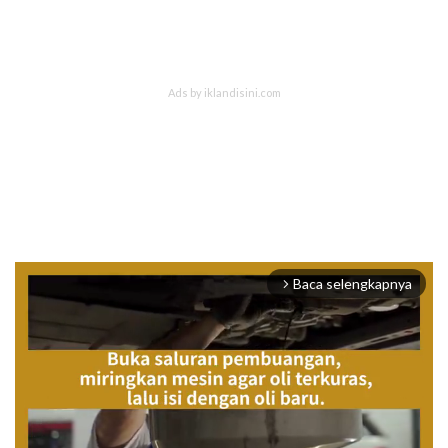
Baca selengkapnya
arrow_forward_ios