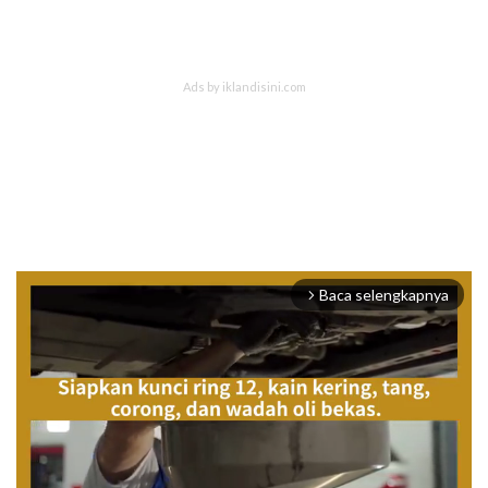
Baca selengkapnya
arrow_forward_ios