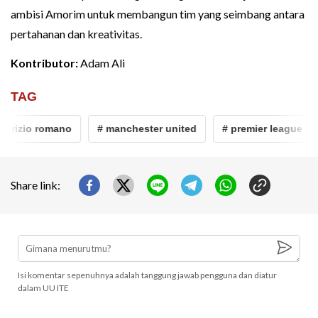
ambisi Amorim untuk membangun tim yang seimbang antara
pertahanan dan kreativitas.
Kontributor:
Adam Ali
TAG
abrizio romano
# manchester united
# premier league
Share link:
Isi komentar sepenuhnya adalah tanggung jawab pengguna dan diatur
dalam UU ITE