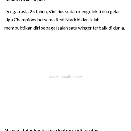
Dengan usia 25 tahun, Vinicius sudah mengoleksi dua gelar
Liga Champions bersama Real Madrid dan telah
membuktikan diri sebagai salah satu winger terbaik di dunia.
Namun, status kontraknya kini menjadi sorotan.