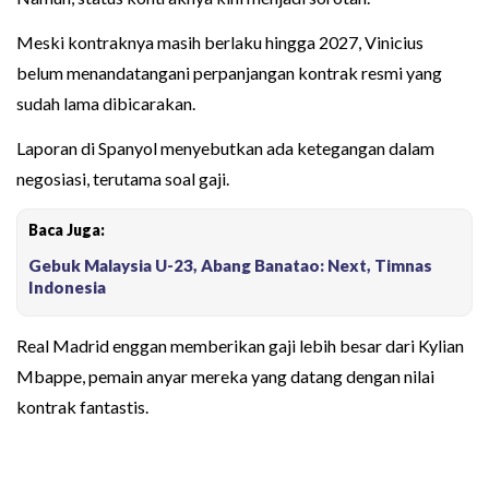
Meski kontraknya masih berlaku hingga 2027, Vinicius
belum menandatangani perpanjangan kontrak resmi yang
sudah lama dibicarakan.
Laporan di Spanyol menyebutkan ada ketegangan dalam
negosiasi, terutama soal gaji.
Baca Juga:
Gebuk Malaysia U-23, Abang Banatao: Next, Timnas
Indonesia
Real Madrid enggan memberikan gaji lebih besar dari Kylian
Mbappe, pemain anyar mereka yang datang dengan nilai
kontrak fantastis.