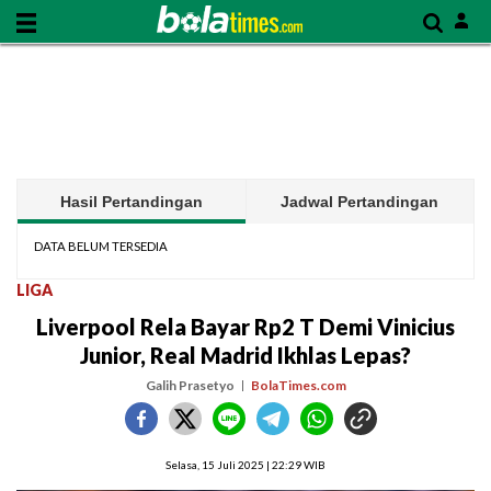
Hasil Pertandingan
Jadwal Pertandingan
DATA BELUM TERSEDIA
LIGA
Liverpool Rela Bayar Rp2 T Demi Vinicius
Junior, Real Madrid Ikhlas Lepas?
Galih Prasetyo
BolaTimes.com
Selasa, 15 Juli 2025 | 22:29 WIB