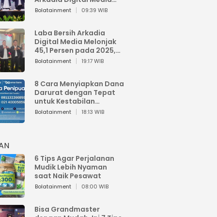
Perkuat Bisnis AI dan
Bolatainment
09:39 WIB
Jaga Fundamental
Keuangan
Laba Bersih Arkadia
Digital Media Melonjak
45,1 Persen pada 2025,
Sentuh Rp1,76 Miliar
Bolatainment
19:17 WIB
8 Cara Menyiapkan Dana
Darurat dengan Tepat
untuk Kestabilan
Keuangan
Bolatainment
18:13 WIB
HAN
6 Tips Agar Perjalanan
Mudik Lebih Nyaman
saat Naik Pesawat
Bolatainment
08:00 WIB
Bisa Grandmaster