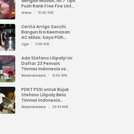
dengan Mudah, Ini 7 Tips
Push Rank Free Fire Untuk
Pemula
Arena
10:40 WIB
Cerita Arrigo Sacchi
Bangun Era Keemasan
AC Milan: Saya Pilih
Pemain dari Isi Otaknya
Liga
11:58 WIB
Ada Stefano Lilipaly! Ini
Daftar 23 Pemain
Timnas Indonesia vs
China
Bolaindonesia
15:55 WIB
PDKT PSSI untuk Bujuk
Stefano Lilipaly Bela
Timnas Indonesia
Berakhir Berantakan
Bolaindonesia
23:44 WIB