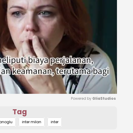
Powered by 
GliaStudios
Tag
Mute
anoglu
inter milan
inter