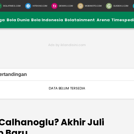
BOLATIMES.COM
HITEKNO.COM
DEWIKU.COM
MOBIMOTO.COM
GUIDEKU.COM
iga
Bola Dunia
Bola Indonesia
Bolatainment
Arena
Timesped
ertandingan
DATA BELUM TERSEDIA
 Calhanoglu? Akhir Juli
b Baru