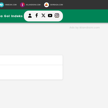
HIMEDIK.COM
IKLANDISINI.COM
SERBADA.COM
ia
Gol
Indeks