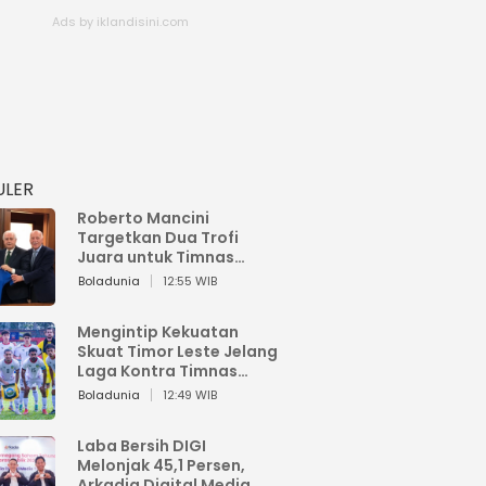
ULER
Roberto Mancini
Targetkan Dua Trofi
Juara untuk Timnas
Italia
Boladunia
12:55 WIB
Mengintip Kekuatan
Skuat Timor Leste Jelang
Laga Kontra Timnas
Indonesia di Piala AFF
Boladunia
12:49 WIB
2026
Laba Bersih DIGI
Melonjak 45,1 Persen,
Arkadia Digital Media