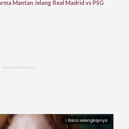
arma Mantan Jelang Real Madrid vs PSG
Baca selengkapnya
arrow_forward_ios