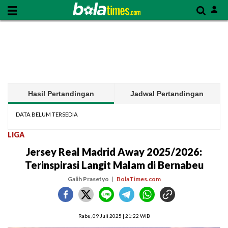
Hasil Pertandingan
Jadwal Pertandingan
DATA BELUM TERSEDIA
LIGA
Jersey Real Madrid Away 2025/2026:
Terinspirasi Langit Malam di Bernabeu
Galih Prasetyo
BolaTimes.com
Rabu, 09 Juli 2025 | 21:22 WIB