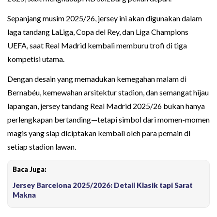
Sepanjang musim 2025/26, jersey ini akan digunakan dalam
laga tandang LaLiga, Copa del Rey, dan Liga Champions
UEFA, saat Real Madrid kembali memburu trofi di tiga
kompetisi utama.
Dengan desain yang memadukan kemegahan malam di
Bernabéu, kemewahan arsitektur stadion, dan semangat hijau
lapangan, jersey tandang Real Madrid 2025/26 bukan hanya
perlengkapan bertanding—tetapi simbol dari momen-momen
magis yang siap diciptakan kembali oleh para pemain di
setiap stadion lawan.
Baca Juga:
Jersey Barcelona 2025/2026: Detail Klasik tapi Sarat
Makna