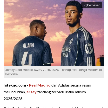
Perbesar
Jersey Real Madrid Away 2025/2026: Terinspirasi Langit Malam di
Bernabeu
hitekno.com -
Real Madrid
dan Adidas secara resmi
meluncurkan
jersey
tandang terbaru untuk musim
2025/2026.