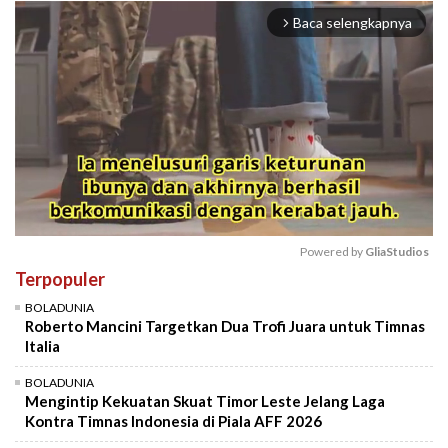
Baca selengkapnya
arrow_forward_ios
Powered by 
GliaStudios
Terpopuler
Mute
BOLADUNIA
Roberto Mancini Targetkan Dua Trofi Juara untuk Timnas
Italia
BOLADUNIA
Mengintip Kekuatan Skuat Timor Leste Jelang Laga
Kontra Timnas Indonesia di Piala AFF 2026