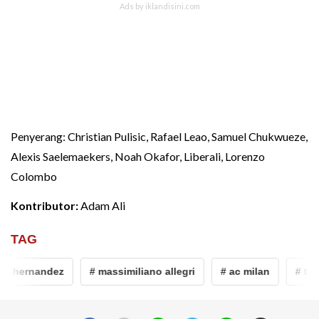
Penyerang: Christian Pulisic, Rafael Leao, Samuel Chukwueze,
Alexis Saelemaekers, Noah Okafor, Liberali, Lorenzo
Colombo
Kontributor:
Adam Ali
TAG
eo hernandez
# massimiliano allegri
# ac milan
# the