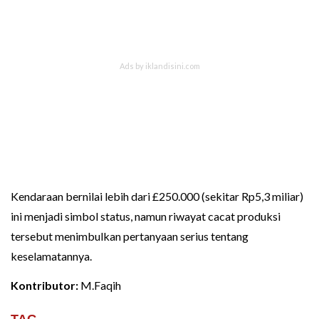
Kendaraan bernilai lebih dari £250.000 (sekitar Rp5,3 miliar)
ini menjadi simbol status, namun riwayat cacat produksi
tersebut menimbulkan pertanyaan serius tentang
keselamatannya.
Kontributor:
M.Faqih
TAG