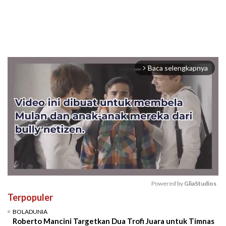
Baca selengkapnya
arrow_forward_ios
Powered by 
GliaStudios
Terpopuler
Mute
BOLADUNIA
Roberto Mancini Targetkan Dua Trofi Juara untuk Timnas