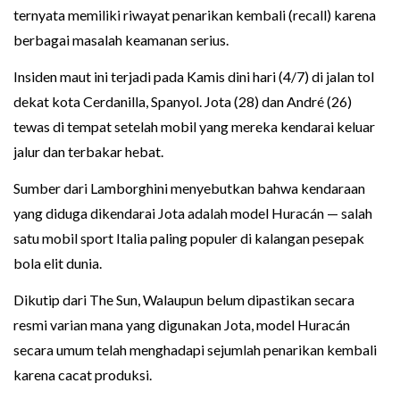
ternyata memiliki riwayat penarikan kembali (recall) karena
berbagai masalah keamanan serius.
Insiden maut ini terjadi pada Kamis dini hari (4/7) di jalan tol
dekat kota Cerdanilla, Spanyol. Jota (28) dan André (26)
tewas di tempat setelah mobil yang mereka kendarai keluar
jalur dan terbakar hebat.
Sumber dari Lamborghini menyebutkan bahwa kendaraan
yang diduga dikendarai Jota adalah model Huracán — salah
satu mobil sport Italia paling populer di kalangan pesepak
bola elit dunia.
Dikutip dari The Sun, Walaupun belum dipastikan secara
resmi varian mana yang digunakan Jota, model Huracán
secara umum telah menghadapi sejumlah penarikan kembali
karena cacat produksi.