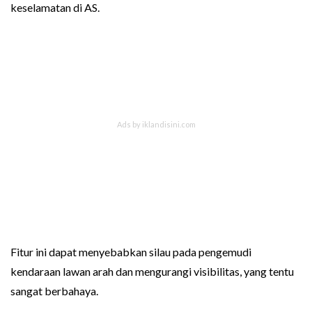
keselamatan di AS.
Fitur ini dapat menyebabkan silau pada pengemudi
kendaraan lawan arah dan mengurangi visibilitas, yang tentu
sangat berbahaya.