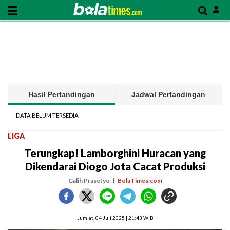
Hasil Pertandingan
Jadwal Pertandingan
DATA BELUM TERSEDIA
LIGA
Terungkap! Lamborghini Huracan yang
Dikendarai Diogo Jota Cacat Produksi
Galih Prasetyo
BolaTimes.com
Jum'at, 04 Juli 2025 | 21:43 WIB