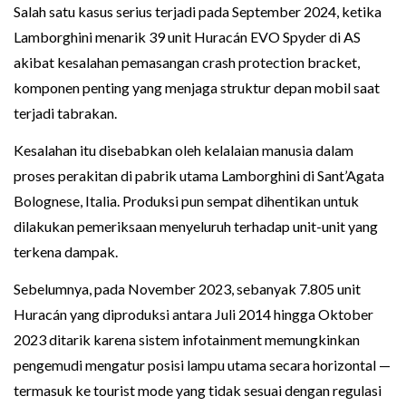
Salah satu kasus serius terjadi pada September 2024, ketika
Lamborghini menarik 39 unit Huracán EVO Spyder di AS
akibat kesalahan pemasangan crash protection bracket,
komponen penting yang menjaga struktur depan mobil saat
terjadi tabrakan.
Kesalahan itu disebabkan oleh kelalaian manusia dalam
proses perakitan di pabrik utama Lamborghini di Sant’Agata
Bolognese, Italia. Produksi pun sempat dihentikan untuk
dilakukan pemeriksaan menyeluruh terhadap unit-unit yang
terkena dampak.
Sebelumnya, pada November 2023, sebanyak 7.805 unit
Huracán yang diproduksi antara Juli 2014 hingga Oktober
2023 ditarik karena sistem infotainment memungkinkan
pengemudi mengatur posisi lampu utama secara horizontal —
termasuk ke tourist mode yang tidak sesuai dengan regulasi