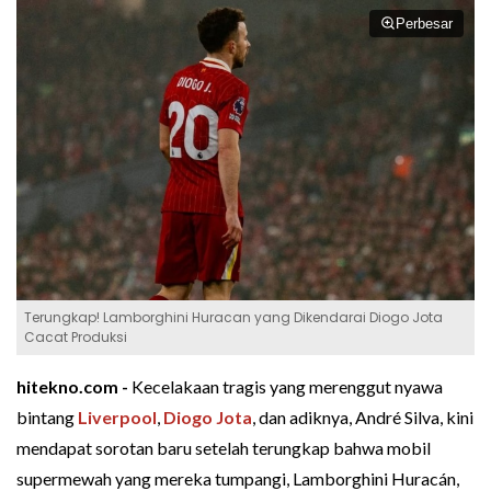
Perbesar
Terungkap! Lamborghini Huracan yang Dikendarai Diogo Jota
Cacat Produksi
hitekno.com -
Kecelakaan tragis yang merenggut nyawa
bintang
Liverpool
,
Diogo Jota
, dan adiknya, André Silva, kini
mendapat sorotan baru setelah terungkap bahwa mobil
supermewah yang mereka tumpangi, Lamborghini Huracán,