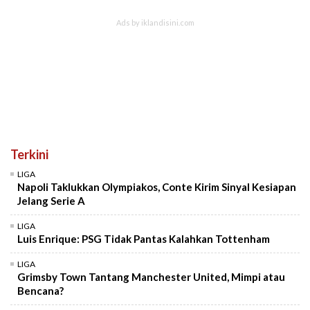
Terkini
LIGA
Napoli Taklukkan Olympiakos, Conte Kirim Sinyal Kesiapan
Jelang Serie A
LIGA
Luis Enrique: PSG Tidak Pantas Kalahkan Tottenham
LIGA
Grimsby Town Tantang Manchester United, Mimpi atau
Bencana?