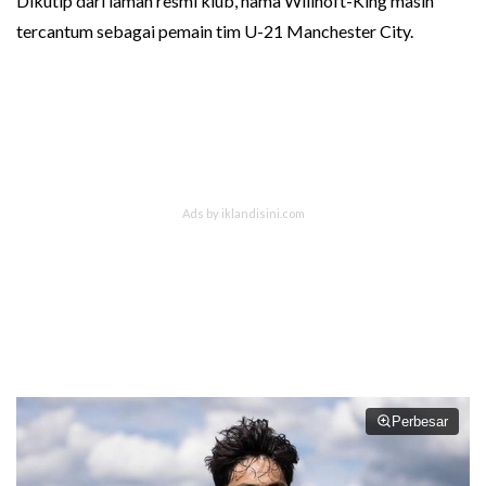
Dikutip dari laman resmi klub, nama Willhoft-King masih
tercantum sebagai pemain tim U-21 Manchester City.
Perbesar