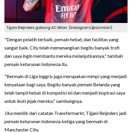
Tijjani Reijnders gabung AC Milan. (Instagram/@acmilan)
"Dengan pelatih terbaik, pemain hebat, dan fasilitas yang
sangat baik. City telah memenangkan begitu banyak trofi
dan saya ingin membantu mereka melanjutkannya," tambah
pemain keturunan Indonesia itu.
"Bermain di Liga Inggris juga merupakan mimpi yang menjadi
kenyataan bagi saya. Begitu banyak pemain Belanda yang
telah tampil hebat di kompetisi ini dan menjadi inspirasi saya
untuk ikuti jejak mereka," sambungnya.
Jika menilik dari catatan Transfermarkt, Tijjani Reijnders jadi
pemain keturunan Indonesia ketiga yang bermain di
Manchester City.