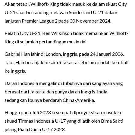
Akan tetapi, Willhoft-King tidak masuk ke dalam skuat City
U-21 saat bertanding melawan Sunderland U-21 dalam
lanjutan Premier League 2 pada 30 November 2024.
Pelatih City U-21, Ben Wilkinson tidak memainkan Willhoft-
King di sejumlah pertandingan musim ini.
Gabriel Han lahir di London, Inggris, pada 24 Januari 2006.
Tapi, Han beranjak besar di Jakarta sebelum pindah kembali
ke Inggris.
Darah Indonesia mengalir di tubuhnya dari sang ayah yang
berasal dari Jakarta dan punya darah Inggris-India,
sedangkan Ibunya berdarah China-Amerika.
Hingga pada Juli 2023 ia sempat diproyeksikan masuk ke
skuad Timnas Indonesia U-17 yang dilatih oleh Bima Sakti
jelang Piala Dunia U-17 2023.