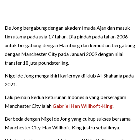
De Jong bergabung dengan akademi muda Ajax dan masuk
tim utama pada usia 17 tahun. Dia pindah pada tahun 2006
untuk bergabung dengan Hamburg dan kemudian bergabung
dengan Manchester City pada Januari 2009 dengan nilai
transfer 18 juta poundsterling.
Nigel de Jong mengakhiri kariernya di klub Al-Shahania pada
2021.
Lalu pemain kedua keturunan Indonesia yang berseragam
Manchester City ialah
Gabriel Han Willhoft-King
.
Berbeda dengan Nigel de Jong yang cukup sukses bersama
Manchester City, Han Willhoft-King justru sebaliknya.