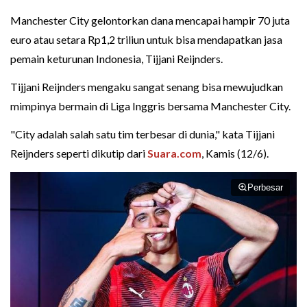
Manchester City gelontorkan dana mencapai hampir 70 juta
euro atau setara Rp1,2 triliun untuk bisa mendapatkan jasa
pemain keturunan Indonesia, Tijjani Reijnders.
Tijjani Reijnders mengaku sangat senang bisa mewujudkan
mimpinya bermain di Liga Inggris bersama Manchester City.
"City adalah salah satu tim terbesar di dunia," kata Tijjani
Reijnders seperti dikutip dari
Suara.com
, Kamis (12/6).
Perbesar