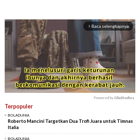
Baca selengkapnya
arrow_forward_ios
Powered by 
GliaStudios
Terpopuler
Mute
BOLADUNIA
Roberto Mancini Targetkan Dua Trofi Juara untuk Timnas
Italia
BOLADUNIA