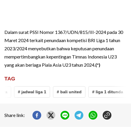
Dalam surat PSSI Nomor 1367/UDN/815/III-2024 pada 30
Maret 2024 terkait penundaan kompetisi BRI Liga 1 tahun
2023/2024 menyebutkan bahwa keputusan penundaan
mempertimbangkan kepentingan Timnas Indonesia U23
yang akan berlaga Piala Asia U23 tahun 2024.
(*)
TAG
ra
# jadwal liga 1
# bali united
# liga 1 ditunda
Share link: