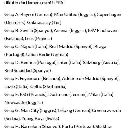
dikutip dari laman resmi UEFA:
Grup A: Bayern (Jerman), Man United (Inggris), Copenhagen
(Denmark), Galatasaray (Tur)
Grup B: Sevilla (Spanyol), Arsenal (Inggris), PSV Eindhoven
(Belanda), Lens (Prancis)
Grup C: Napoli (Italia), Real Madrid (Spanyol), Braga
(Portugal), Union Berlin (Jerman)
Grup D: Benfica (Portugal), Inter (Italia), Salzburg (Austria),
Real Sociedad (Spanyol)
Grup E: Feyenoord (Belanda), Atlético de Madrid (Spanyol),
Lazio (Italia), Celtic (Skotlandia)
Grup F: PSG (Prancis), Dortmund (Jerman), Milan (Italia),
Newcastle (Inggris)
Grup G: Man City (Inggris), Leipzig (Jerman), Crvena zvezda
(Serbia), Young Boys (Swiss)
Grup H: Barcelona (Spanyol), Porto (Portugal), Shakhtar