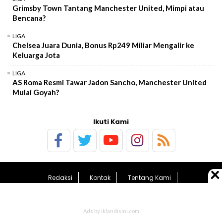
Grimsby Town Tantang Manchester United, Mimpi atau
Bencana?
LIGA
Chelsea Juara Dunia, Bonus Rp249 Miliar Mengalir ke
Keluarga Jota
LIGA
AS Roma Resmi Tawar Jadon Sancho, Manchester United
Mulai Goyah?
Ikuti Kami
Redaksi
Kontak
Tentang Kami
Pedoman Media Siber
Kebijakan Privasi
Sitemap
© 2026 BolaTimes.com - All Rights Reserved.