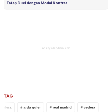
Tatap Duel dengan Modal Kontras
TAG
cedera
# arda guler
# real madrid
# cedera