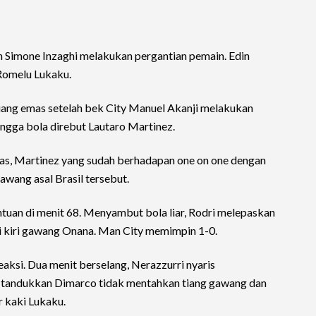
n Simone Inzaghi melakukan pergantian pemain. Edin
 Romelu Lukaku.
uang emas setelah bek City Manuel Akanji melakukan
ngga bola direbut Lautaro Martinez.
as, Martinez yang sudah berhadapan one on one dengan
wang asal Brasil tersebut.
tuan di menit 68. Menyambut bola liar, Rodri melepaskan
si kiri gawang Onana. Man City memimpin 1-0.
reaksi. Dua menit berselang, Nerazzurri nyaris
 tandukkan Dimarco tidak mentahkan tiang gawang dan
 kaki Lukaku.