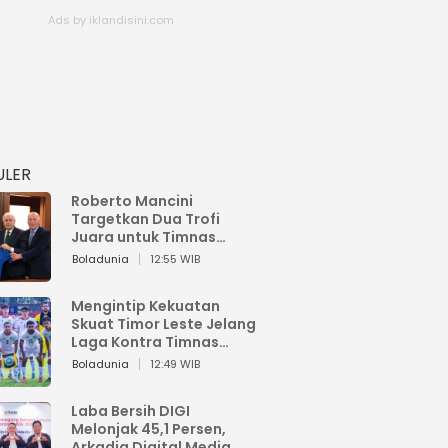
ULER
Roberto Mancini
Targetkan Dua Trofi
Juara untuk Timnas
Italia
Boladunia
12:55 WIB
Mengintip Kekuatan
Skuat Timor Leste Jelang
Laga Kontra Timnas
Indonesia di Piala AFF
Boladunia
12:49 WIB
2026
Laba Bersih DIGI
Melonjak 45,1 Persen,
Arkadia Digital Media