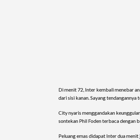
Di menit 72, Inter kembali menebar a
dari sisi kanan. Sayang tendangannya 
City nyaris menggandakan keunggulan d
sontekan Phil Foden terbaca dengan b
Peluang emas didapat Inter dua menit 