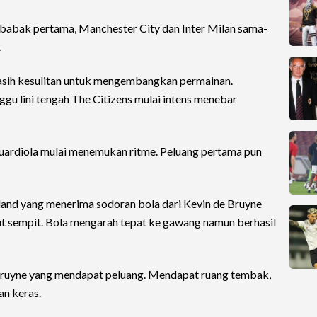
 babak pertama, Manchester City dan Inter Milan sama-
.
masih kesulitan untuk mengembangkan permainan.
gu lini tengah The Citizens mulai intens menebar
 Guardiola mulai menemukan ritme. Peluang pertama pun
aland yang menerima sodoran bola dari Kevin de Bruyne
t sempit. Bola mengarah tepat ke gawang namun berhasil
 Bruyne yang mendapat peluang. Mendapat ruang tembak,
an keras.