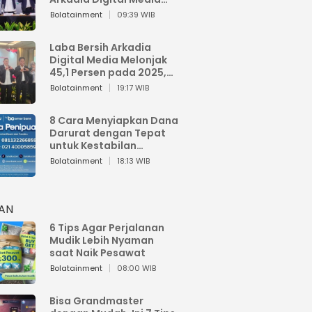
Perkuat Bisnis AI dan
Bolatainment
09:39 WIB
Jaga Fundamental
Keuangan
Laba Bersih Arkadia
Digital Media Melonjak
45,1 Persen pada 2025,
Sentuh Rp1,76 Miliar
Bolatainment
19:17 WIB
8 Cara Menyiapkan Dana
Darurat dengan Tepat
untuk Kestabilan
Keuangan
Bolatainment
18:13 WIB
HAN
6 Tips Agar Perjalanan
Mudik Lebih Nyaman
saat Naik Pesawat
Bolatainment
08:00 WIB
Bisa Grandmaster