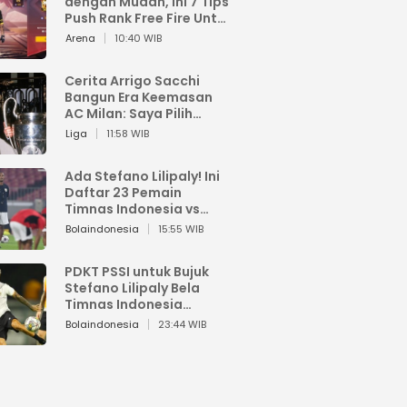
dengan Mudah, Ini 7 Tips
Push Rank Free Fire Untuk
Pemula
Arena
10:40 WIB
Cerita Arrigo Sacchi
Bangun Era Keemasan
AC Milan: Saya Pilih
Pemain dari Isi Otaknya
Liga
11:58 WIB
Ada Stefano Lilipaly! Ini
Daftar 23 Pemain
Timnas Indonesia vs
China
Bolaindonesia
15:55 WIB
PDKT PSSI untuk Bujuk
Stefano Lilipaly Bela
Timnas Indonesia
Berakhir Berantakan
Bolaindonesia
23:44 WIB