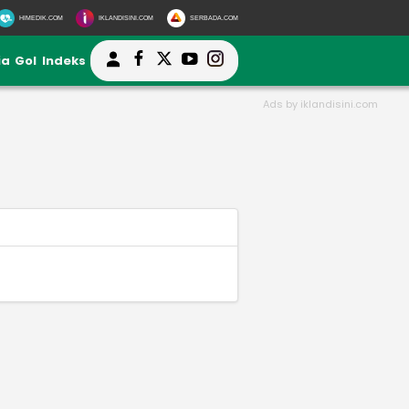
HIMEDIK.COM
IKLANDISINI.COM
SERBADA.COM
ia
Gol
Indeks