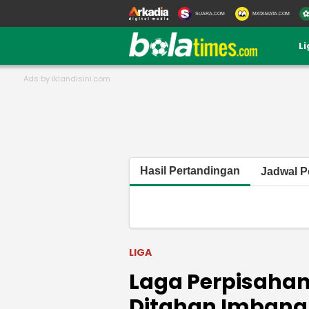
SUARA.COM
MATAMATA.COM
L
Hasil Pertandingan
Jadwal P
LIGA
Laga Perpisahan
Ditahan Imbang 1