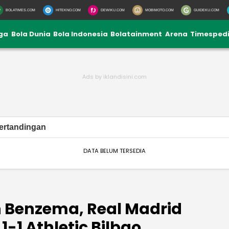
BOLATIMES.COM
HITEKNO.COM
DEWIKU.COM
MOBIMOTO.COM
GUIDEKU.COM
iga
Bola Dunia
Bola Indonesia
Bolatainment
Arena
Timesped
ertandingan
DATA BELUM TERSEDIA
 Benzema, Real Madrid
-1 Athletic Bilbao