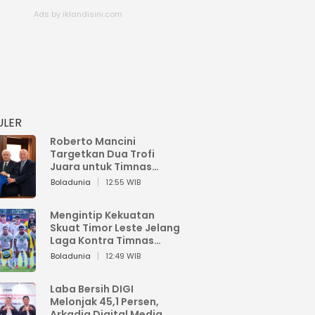
ULER
Roberto Mancini
Targetkan Dua Trofi
Juara untuk Timnas
Italia
Boladunia
12:55 WIB
Mengintip Kekuatan
Skuat Timor Leste Jelang
Laga Kontra Timnas
Indonesia di Piala AFF
Boladunia
12:49 WIB
2026
Laba Bersih DIGI
Melonjak 45,1 Persen,
Arkadia Digital Media