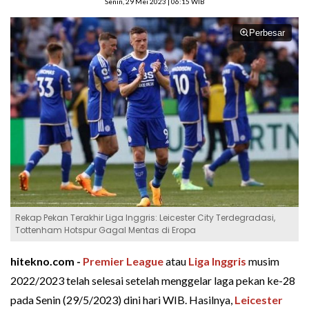
Senin, 29 Mei 2023 | 06:15 WIB
Perbesar
Rekap Pekan Terakhir Liga Inggris: Leicester City Terdegradasi,
Tottenham Hotspur Gagal Mentas di Eropa
hitekno.com -
Premier League
atau
Liga Inggris
musim
2022/2023 telah selesai setelah menggelar laga pekan ke-28
pada Senin (29/5/2023) dini hari WIB. Hasilnya,
Leicester