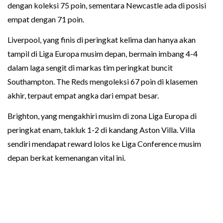
dengan koleksi 75 poin, sementara Newcastle ada di posisi
empat dengan 71 poin.
Liverpool, yang finis di peringkat kelima dan hanya akan
tampil di Liga Europa musim depan, bermain imbang 4-4
dalam laga sengit di markas tim peringkat buncit
Southampton. The Reds mengoleksi 67 poin di klasemen
akhir, terpaut empat angka dari empat besar.
Brighton, yang mengakhiri musim di zona Liga Europa di
peringkat enam, takluk 1-2 di kandang Aston Villa. Villa
sendiri mendapat reward lolos ke Liga Conference musim
depan berkat kemenangan vital ini.