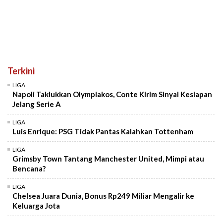
Terkini
LIGA
Napoli Taklukkan Olympiakos, Conte Kirim Sinyal Kesiapan
Jelang Serie A
LIGA
Luis Enrique: PSG Tidak Pantas Kalahkan Tottenham
LIGA
Grimsby Town Tantang Manchester United, Mimpi atau
Bencana?
LIGA
Chelsea Juara Dunia, Bonus Rp249 Miliar Mengalir ke
Keluarga Jota